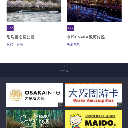
T22
T22
毛马樱之宫公园
令和OSAKA银河传说
自然・公园
当地活动