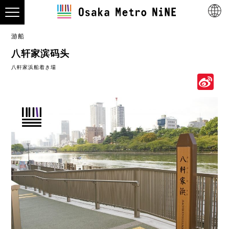
游船
八轩家滨码头
八軒家浜船着き場
S
W