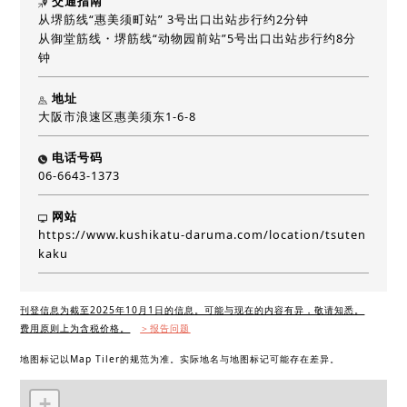
交通指南
从堺筋线“惠美须町站” 3号出口出站步行约2分钟
从御堂筋线・堺筋线“动物园前站”5号出口出站步行约8分
钟
地址
大阪市浪速区惠美须东1-6-8
电话号码
06-6643-1373
网站
https://www.kushikatu-daruma.com/location/tsuten
kaku
刊登信息为截至2025年10月1日的信息。可能与现在的内容有异，敬请知悉。
费用原则上为含税价格。
＞报告问题
地图标记以Map Tiler的规范为准。实际地名与地图标记可能存在差异。
+