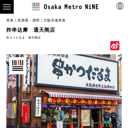
美食
居酒屋・酒吧
大阪灵魂美食
炸串达摩 通天阁店
串カツだるま 通天閣店
S
W