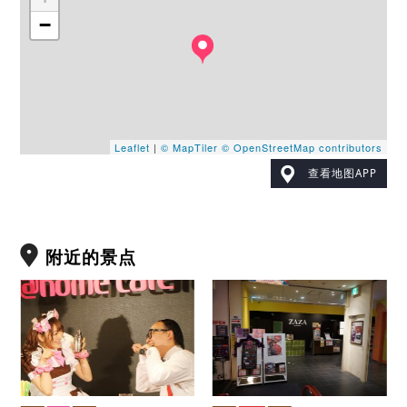
−
Leaflet
|
© MapTiler
© OpenStreetMap contributors
查看地图APP
附近的景点