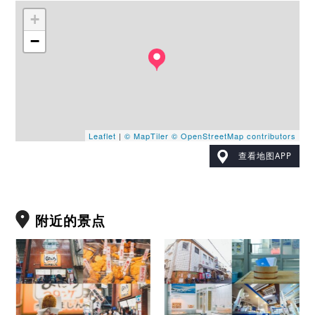
+
−
Leaflet
|
© MapTiler
© OpenStreetMap contributors
查看地图APP
附近的景点