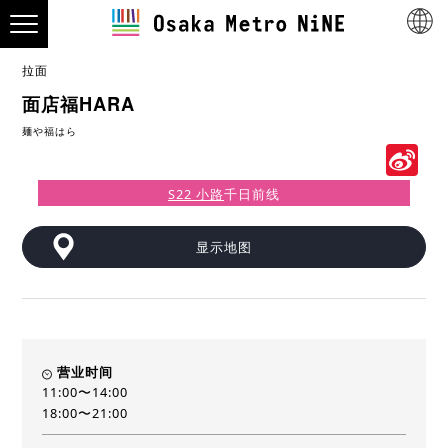
拉面
面店福HARA
麺や福はら
S
W
S22 小路
千日前线
显示地图
营业时间
11:00〜14:00
18:00〜21:00