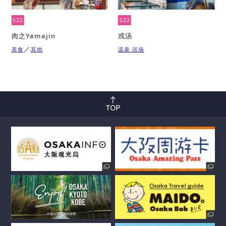
S22
S22
肉之Yamajin
戎汤
美食
其他
温泉·浴场