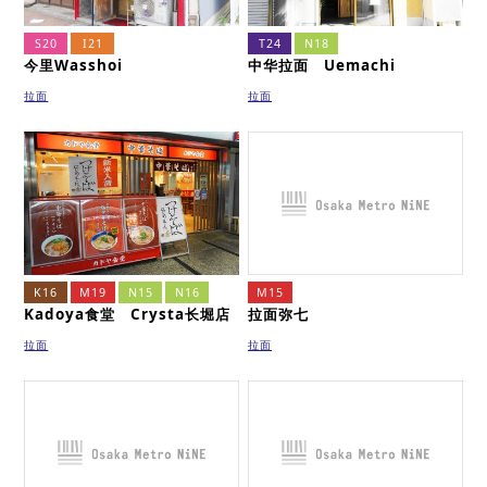
S20
I21
T24
N18
今里Wasshoi
中华拉面 Uemachi
拉面
拉面
K16
M19
N15
N16
M15
Kadoya食堂 Crysta长堀店
拉面弥七
拉面
拉面