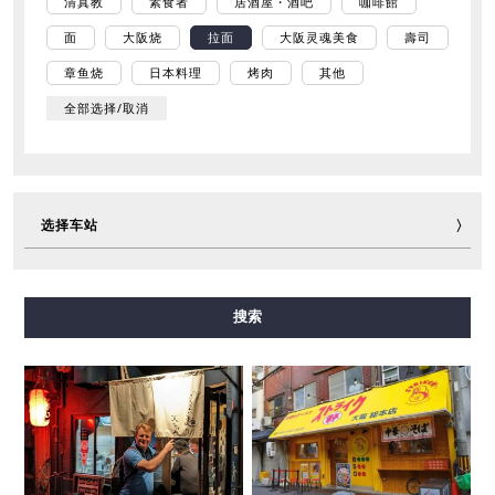
清真教
素食者
居酒屋・酒吧
咖啡館
面
大阪烧
拉面
大阪灵魂美食
壽司
章鱼烧
日本料理
烤肉
其他
全部选择/取消
选择车站
御堂筋线
谷町线
四桥线
中央线
千日前线
搜索
堺筋线
长堀鹤见绿地线
今里筋线
新电车