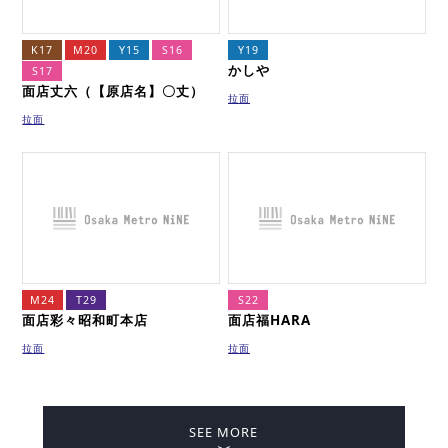
K17
M20
Y15
S16
Y19
かしや
S17
面店丈六（【原店名】〇丈）
拉面
拉面
M24
T29
S22
面店彩々昭和町本店
面店福HARA
拉面
拉面
SEE MORE