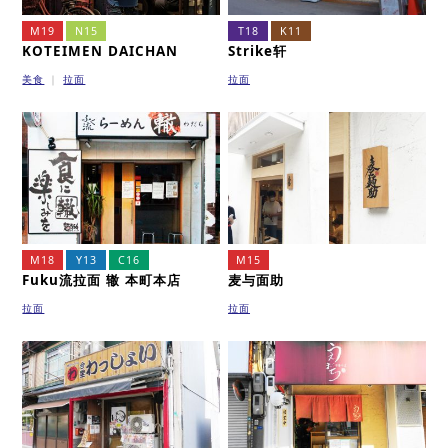
M19
N15
T18
K11
KOTEIMEN DAICHAN
Strike轩
美食
拉面
拉面
M18
Y13
C16
M15
Fuku流拉面 辙 本町本店
麦与面助
拉面
拉面