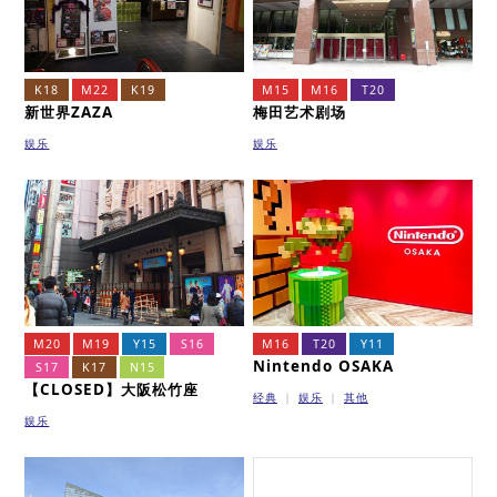
K18
M22
K19
M15
M16
T20
新世界ZAZA
梅田艺术剧场
娱乐
娱乐
M20
M19
Y15
S16
M16
T20
Y11
Nintendo OSAKA
S17
K17
N15
【CLOSED】大阪松竹座
经典
娱乐
其他
娱乐