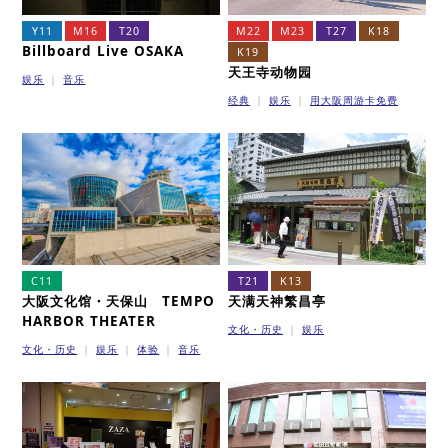
Y11
M16
T20
M22
M23
T27
K18
Billboard Live OSAKA
K19
天王寺动物园
娱乐
音乐
经典
娱乐
用大阪周游卡免费
C11
T21
K13
大阪文化馆・天保山 TEMPO
天满天神繁昌亭
HARBOR THEATER
文化・历史
娱乐
文化・历史
娱乐
体验
音乐