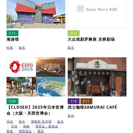
C11
N22
海游馆
大众戏剧罗舞座 京桥剧场
经典
娱乐
娱乐
C09
T18
K11
【CLOSED】2025年日本世博
武士咖啡SAMURAI CAFÉ
会（大阪・关西世博会）
娱乐
活动
娱乐
博物馆·美术馆
娱乐
活动
体验
博览会・展览会
美食
拍照地点
观光