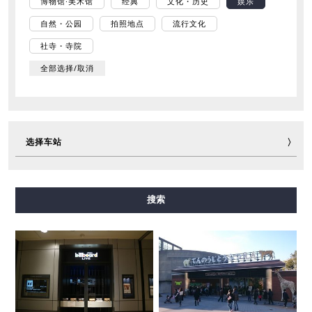
博物馆·美术馆
经典
文化・历史
娱乐
自然・公园
拍照地点
流行文化
社寺・寺院
全部选择/取消
选择车站
御堂筋线
谷町线
四桥线
中央线
千日前线
搜索
堺筋线
长堀鹤见绿地线
今里筋线
新电车