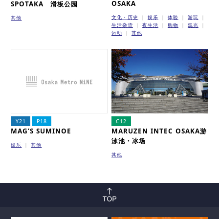
OSAKA
SPOTAKA 滑板公园
文化・历史
娱乐
体验
游玩
其他
生活杂货
夜生活
购物
观光
运动
其他
Y21
P18
C12
MAG’S SUMINOE
MARUZEN INTEC OSAKA游
泳池・冰场
娱乐
其他
其他