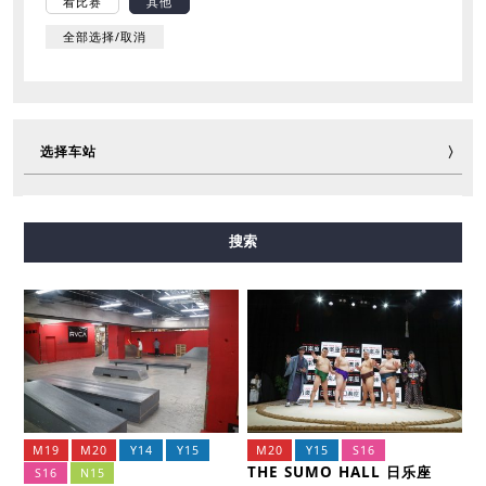
看比赛
其他
全部选择/取消
选择车站
御堂筋线
谷町线
四桥线
中央线
千日前线
搜索
堺筋线
长堀鹤见绿地线
今里筋线
新电车
M19
M20
Y14
Y15
M20
Y15
S16
THE SUMO HALL 日乐座
S16
N15