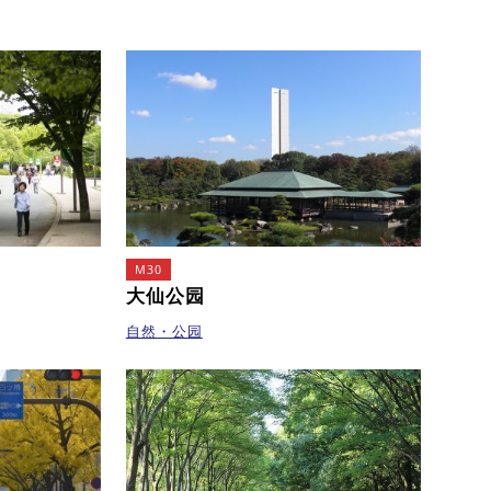
M30
大仙公园
自然・公园