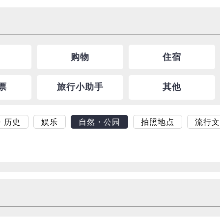
购物
住宿
票
旅行小助手
其他
・历史
娱乐
自然・公园
拍照地点
流行文