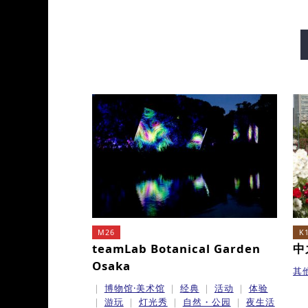
御堂筋线
谷町线
四桥
长堀鹤见绿地线
今里筋线
M26
K
teamLab Botanical Garden
中
Osaka
其
博物馆·美术馆
经典
活动
体验
游玩
灯光秀
自然・公园
夜生活