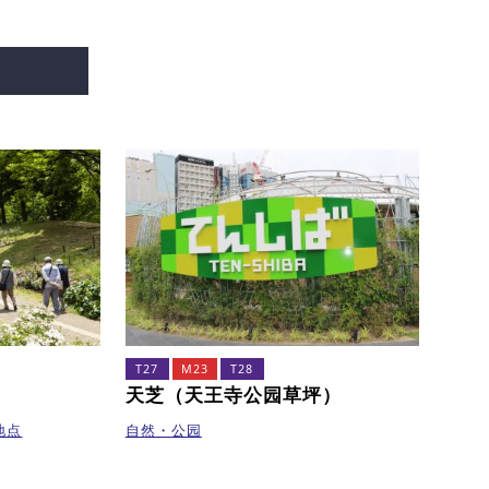
T27
M23
T28
天芝（天王寺公园草坪）
地点
自然・公园