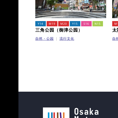
Y14
M19
M20
Y15
S16
N15
M
三角公园（御津公园）
太
自然・公园
流行文化
自