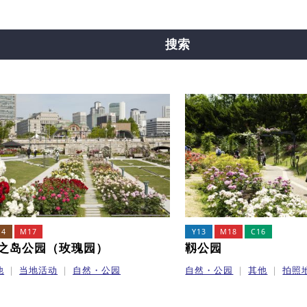
线
中央线
千日前线
堺筋线
新电车
搜索
14
M17
Y13
M18
C16
之岛公园（玫瑰园）
靱公园
他
当地活动
自然・公园
自然・公园
其他
拍照