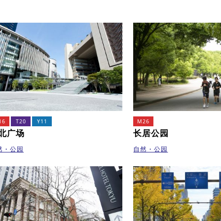
16
T20
Y11
M26
北广场
长居公园
然・公园
自然・公园