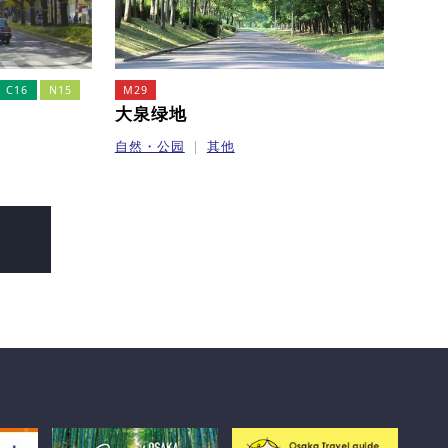
C16
N15
M29
大泉绿地
自然・公园
其他