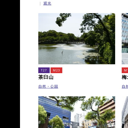
观光
T27
M23
M
茶臼山
梅
自然・公园
自