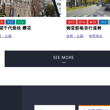
18
Y13
C16
M17
M18
M19
Y13
閤千代垂枝 樱花
御堂筋银杏行道树
然・公园
自然・公园
拍照地点
SEE MORE