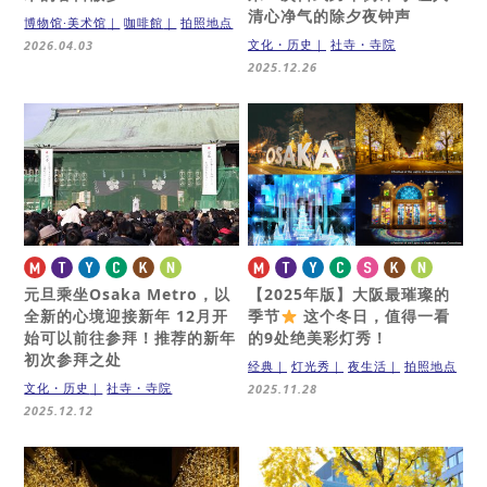
清心净气的除夕夜钟声
博物馆·美术馆
咖啡館
拍照地点
文化・历史
社寺・寺院
2026.04.03
2025.12.26
元旦乘坐Osaka Metro，以
【2025年版】大阪最璀璨的
全新的心境迎接新年
12月开
季节
这个冬日，值得一看
始可以前往参拜！推荐的新年
的9处绝美彩灯秀！
初次参拜之处
经典
灯光秀
夜生活
拍照地点
文化・历史
社寺・寺院
2025.11.28
2025.12.12