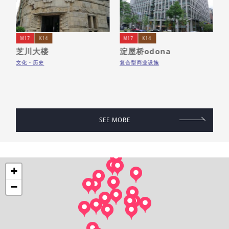
M17
K14
M17
K14
芝川大楼
淀屋桥odona
文化・历史
复合型商业设施
自
SEE MORE
+
−