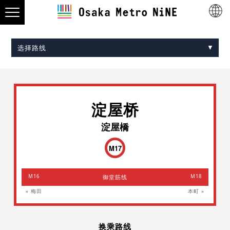
选择路线
Midosuji Line
Tanimachi Line
Yotsubashi Line
Chuo Line
Sennichimae Line
Sakaisuji Line
Nagahori Tsurumi-ryokuchi Line
Imazatosuji Line
New Tram
淀屋桥
淀屋橋
M17
M16
御堂筋线
M18
« 梅田
本町 »
换乘路线