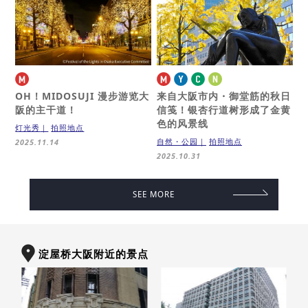
OH！MIDOSUJI
漫步游览大
来自大阪市内・御堂筋的秋日
阪的主干道！
信笺！
银杏行道树形成了金黄
色的风景线
灯光秀
拍照地点
自然・公园
拍照地点
2025.11.14
2025.10.31
SEE MORE
淀屋桥大阪附近的景点