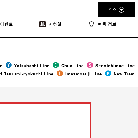
언어
이벤트
지하철
여행 정보
ne
Yotsubashi Line
Chuo Line
Sennichimae Line
i Tsurumi-ryokuchi Line
Imazatosuji Line
New Tram