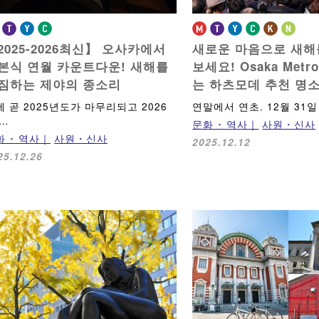
2025-2026최신】
오사카에서
새로운 마음으로 새해
본식 연월 카운트다운!
새해를
보세요!
Osaka Met
짐하는 제야의 종소리
는 하츠모데 추천 명
제 곧 2025년도가 마무리되고 2026
연말에서 연초. 12월 31일
 …
문화 ･ 역사
사원・신사
화 ･ 역사
사원・신사
2025.12.12
25.12.26