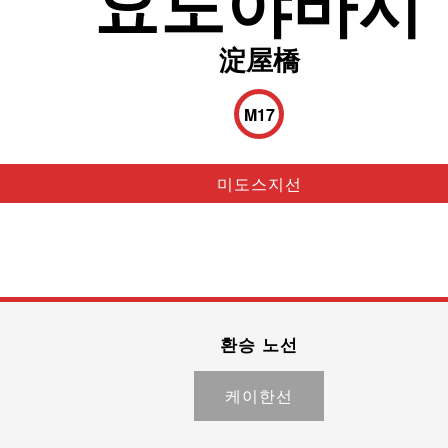
요도야바시
淀屋橋
M17
미도스지선
환승 노선
케이한선