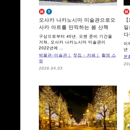
오사카 나카노시마 미술관으로
오
【
사카 아트를 만끽하는 봄 산책
일
다
구상으로부터 40년. 오랜 준비 기간을
거쳐, 오사카 나카노시마 미술관이
이
2022년에 …
년
박물관･미술관
찻집 ･ 카페
촬영 스
문
팟
20
2026.04.03