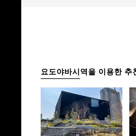
요도야바시
역을 이용한
추