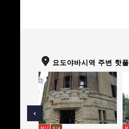
요도야바시역 주변 핫
M17
K14
M