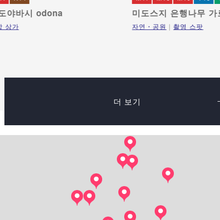
도야바시 odona
미도스지 은행나무 가
합 상가
자연・공원
촬영 스팟
더 보기