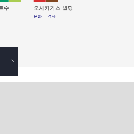
로수
오사카가스 빌딩
츠루
문화 ･ 역사
식료품