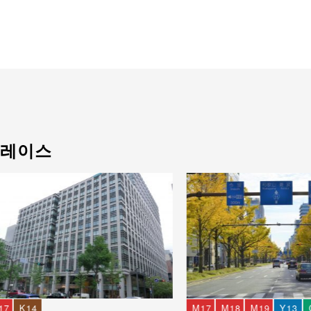
플레이스
17
K14
M17
M18
M19
Y13