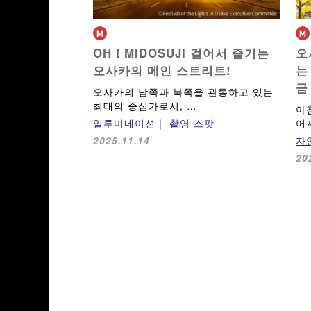
OH！MIDOSUJI
걸어서 즐기는
오
오사카의 메인 스트리트!
는
금
오사카의 남쪽과 북쪽을 관통하고 있는
최대의 중심가로서, …
아
일루미네이션
촬영 스팟
어
자
2025.11.14
20