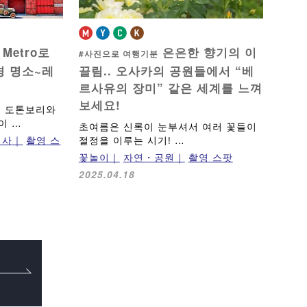
 Metro로
은은한 향기의 이
#사진으로 여행기분
경 명소
~레
끌림..
오사카의 공원들에서 “베
르사유의 장미” 같은 세계를 느껴
보세요!
, 도톤보리와
이 …
초여름은 신록이 눈부셔서 여러 꽃들이
역사
촬영 스
절정을 이루는 시기! …
꽃놀이
자연・공원
촬영 스팟
2025.04.18