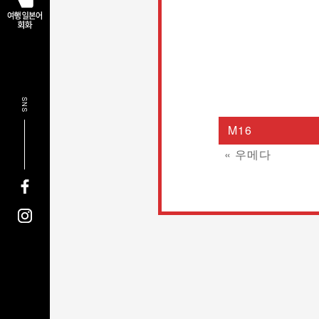
SNS
M16
« 우메다