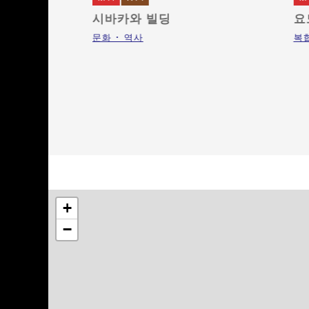
타하마 본점
시바카와 빌딩
요
문화 ･ 역사
복
+
−