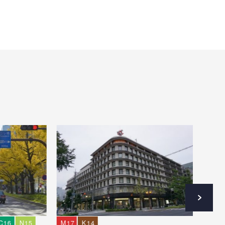
C16
N15
M17
K14
M17