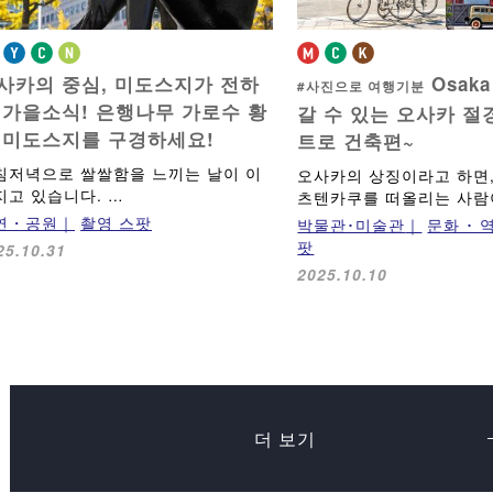
사카의 중심, 미도스지가 전하
Osaka
#사진으로 여행기분
 가을소식!
은행나무 가로수 황
갈 수 있는 오사카 절
 미도스지를 구경하세요!
트로 건축편~
침저녁으로 쌀쌀함을 느끼는 날이 이
오사카의 상징이라고 하면
지고 있습니다. …
츠텐카쿠를 떠올리는 사람
연・공원
촬영 스팟
박물관･미술관
문화 ･ 
팟
25.10.31
2025.10.10
더 보기