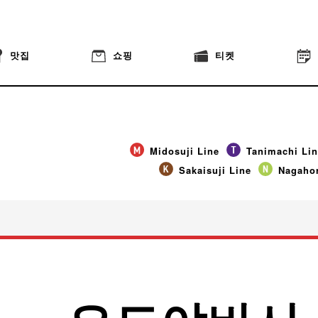
맛집
쇼핑
티켓
Midosuji Line
Tanimachi Li
Sakaisuji Line
Nagahor