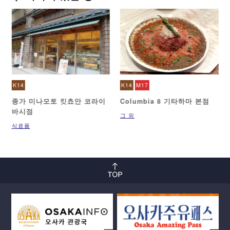
K14
K14
M17
종가 미나모토 킷쵸안 코라이
Columbia 8 기타하마 본점
바시점
그 외
식료품