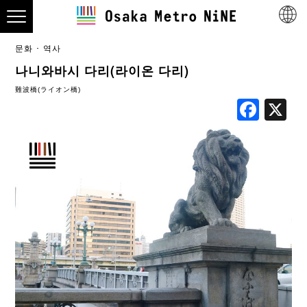
문화 ･ 역사
나니와바시 다리(라이온 다리)
難波橋(ライオン橋)
Fac