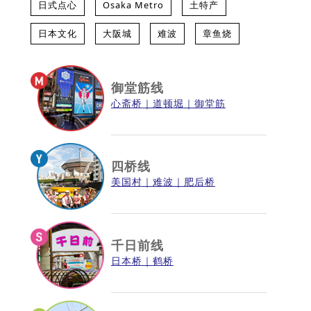
日式点心
Osaka Metro
土特产
日本文化
大阪城
难波
章鱼烧
御堂筋线
心斋桥
道顿堀
御堂筋
四桥线
美国村
难波
肥后桥
千日前线
日本桥
鹤桥