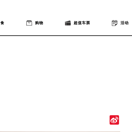
美食
购物
超值车票
活动
Si
We