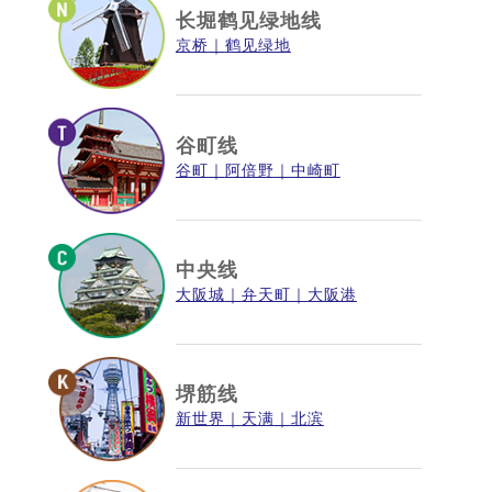
长堀鹤见绿地线
京桥
鹤见绿地
谷町线
谷町
阿倍野
中崎町
中央线
大阪城
弁天町
大阪港
堺筋线
新世界
天满
北滨