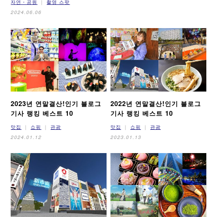
자연・공원
촬영 스팟
2024.06.06
2023년 연말결산!
인기 블로그
2022년 연말결산!
인기 블로그
기사 랭킹 베스트 10
기사 랭킹 베스트 10
맛집
쇼핑
관광
맛집
쇼핑
관광
2024.01.12
2023.01.13