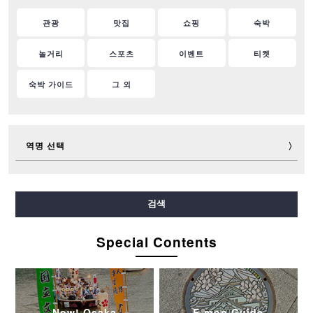
관광
맛집
쇼핑
숙박
놀거리
스포츠
이벤트
티켓
숙박 가이드
그 외
역명 선택
미도스지선
다니마치선
요쓰바시선
주오선
검색
센니치마에선
사카이스지선
나가호리쓰루미료쿠치선
이마자토스지선
Special Contents
뉴트램
Now! Osaka
E-mon Guide