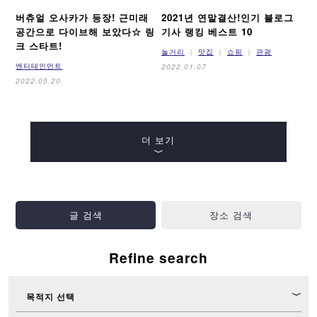
버츄얼 오사카가 등장! 근미래
2021년 연말결산!
인기 블로그
공간으로 다이브해 보았다☆ 링
기사 랭킹 베스트 10
크 스타트!
놀거리
맛집
쇼핑
관광
엔터테인먼트
2022.01.07
2022.05.20
더 보기
글 검색
장소 검색
Refine search
목적지 선택