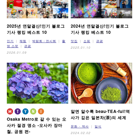
2025년 연말결산!
인기 블로그
2024년 연말결산!
인기 블로그
기사 랭킹 베스트 10
기사 랭킹 베스트 10
인기
체험
박람회・전시회
촬
맛집
쇼핑
관광
영 스팟
관광
2025.01.10
2026.01.09
알면 알수록 beau-TEA-ful!
역
사가 깊은 일본차(茶)의 세계
Osaka Metro로 갈 수 있는 오
사카 절경 명소
-오사카 장마
문화 ･ 역사
일식
철, 공원 편-
2024.02.02