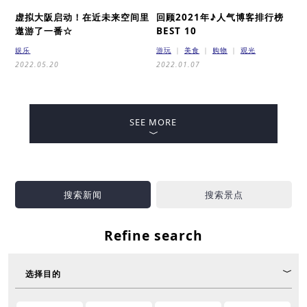
虚拟大阪启动！在近未来空间里
回顾2021年♪
人气博客排行榜
遨游了一番☆
BEST 10
娱乐
游玩
美食
购物
观光
2022.05.20
2022.01.07
SEE MORE
搜索新闻
搜索景点
Refine search
选择目的