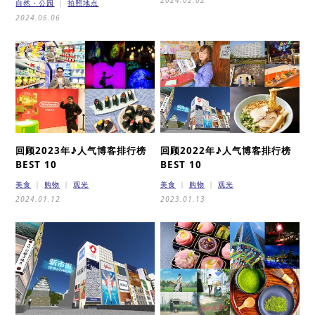
自然・公园
拍照地点
2024.06.06
回顾2023年♪
人气博客排行榜
回顾2022年♪
人气博客排行榜
BEST 10
BEST 10
美食
购物
观光
美食
购物
观光
2024.01.12
2023.01.13