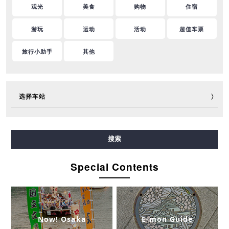
观光
美食
购物
住宿
游玩
运动
活动
超值车票
旅行小助手
其他
选择车站
御堂筋线
谷町线
四桥线
中央线
千日前线
搜索
堺筋线
长堀鹤见绿地线
今里筋线
新电车
Special Contents
Now! Osaka
E-mon Guide