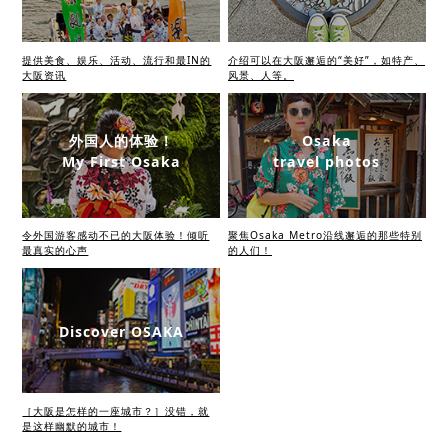
提供美食、娱乐、活动、流行和最IN的
介绍可以在大阪邂逅的“美好”，如特产、
大阪资讯
风景、人等。
外国人的体验！
Osaka
My First Osaka
travel photos
令外国游客感动不已的大阪体验！倾听
聚焦Osaka Metro沿线邂逅的那些特别
最真实的心声
的人们！
Discover OSAKA
［大阪是怎样的一座城市？］没错，就
是这样幽默的城市！