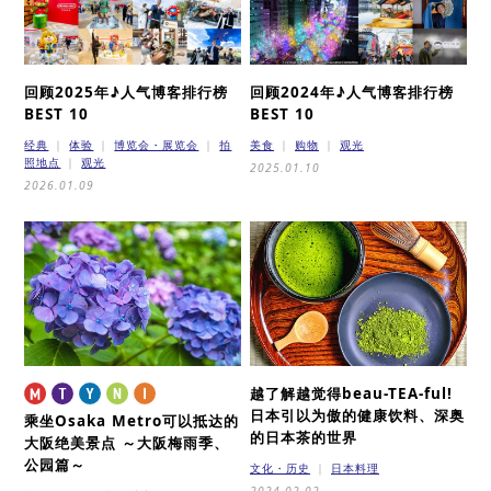
回顾2025年♪
人气博客排行榜
回顾2024年♪
人气博客排行榜
BEST 10
BEST 10
经典
体验
博览会・展览会
拍
美食
购物
观光
照地点
观光
2025.01.10
2026.01.09
越了解越觉得beau-TEA-ful!
日本引以为傲的健康饮料、深奥
乘坐Osaka Metro可以抵达的
的日本茶的世界
大阪绝美景点
～大阪梅雨季、
公园篇～
文化・历史
日本料理
2024.02.02