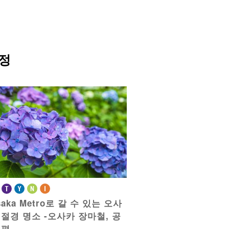
정
saka Metro로 갈 수 있는 오사
 절경 명소
-오사카 장마철, 공
 편-