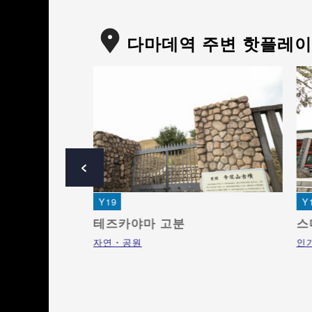
다마데역 주변 핫플레
Y19
Y
테즈카야마 고분
스
자연・공원
인