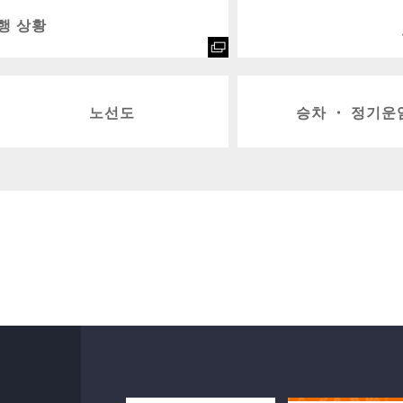
행 상황
노선도
승차 ・ 정기운