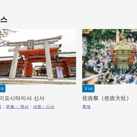
이스
19
Y19
미요시타이샤 신사
住吉祭（住吉大社）
기
문화 ･ 역사
사원・신사
축제