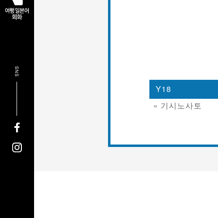
SNS
Y18
« 기시노사토