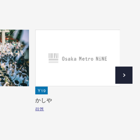
Y19
Y19
かしや
테즈
라멘
자연・