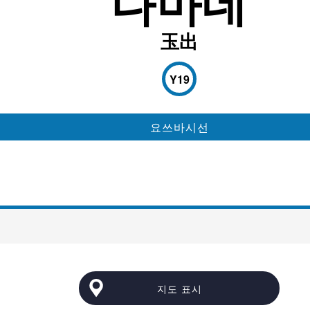
다마데
玉出
Y19
요쓰바시선
지도 표시