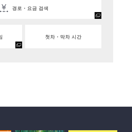
경로・요금 검색
임
첫차・막차 시간