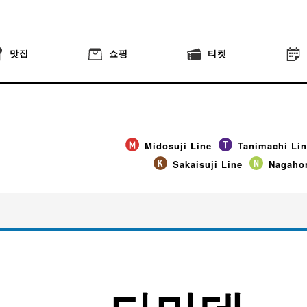
맛집
쇼핑
티켓
Midosuji Line
Tanimachi Li
Sakaisuji Line
Nagahor