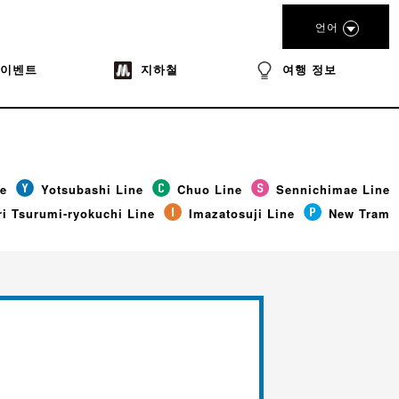
언어
이벤트
지하철
여행 정보
ne
Yotsubashi Line
Chuo Line
Sennichimae Line
i Tsurumi-ryokuchi Line
Imazatosuji Line
New Tram