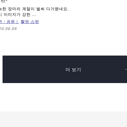
눅한 장마의 계절이 벌써 다가왔네요.
시 이미지가 강한 …
연・공원
촬영 스팟
24.06.06
더 보기