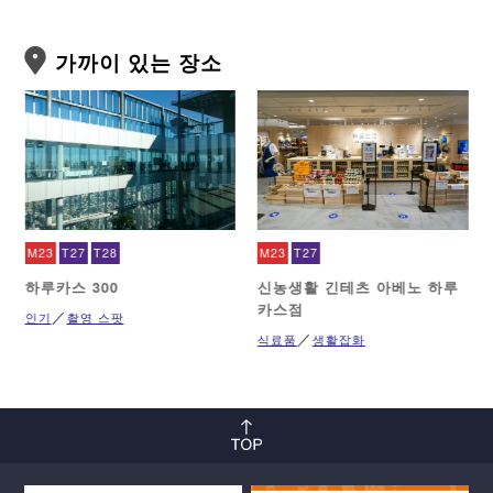
가까이 있는 장소
M23
T27
T28
M23
T27
하루카스 300
신농생활 긴테츠 아베노 하루
카스점
인기
촬영 스팟
식료품
생활잡화