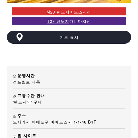
M23 덴노지
미도스지선
T27 덴노지
다니마치선
지도 표시
운영시간
점포별로 다름
교통수단 안내
'덴노지역' 구내
주소
오사카시 아베노구 아베노스지 1-1-48 B1F
웹 사이트