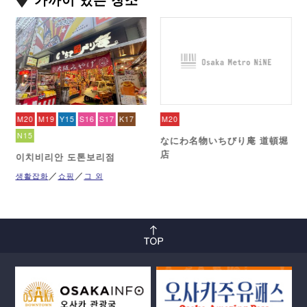
M20
M19
Y15
S16
S17
K17
M20
N15
なにわ名物いちびり庵 道頓堀
店
이치비리안 도톤보리점
생활잡화
쇼핑
그 외