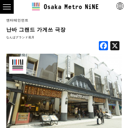
엔터테인먼트
난바 그랜드 가게쓰 극장
なんばグランド花月
Fac