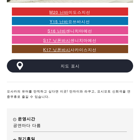
M20 난바
미도스지선
Y15 난바
요쓰바시선
S16 난바
센니치마에선
S17 닛폰바시
센니치마에선
K17 닛폰바시
사카이스지선
지도 표시
오사카의 유머를 만끽하고 싶다면 이곳! 만자이와 라쿠고, 요시모토 신희극을 연
중무휴로 즐길 수 있습니다.
운영시간
공연마다 다름
정기휴일