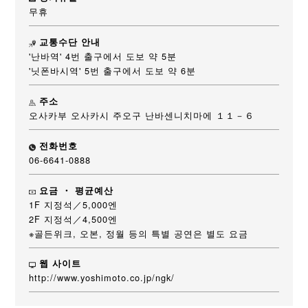
무휴
교통수단 안내
'난바역' 4번 출구에서 도보 약 5분
'닛폰바시역' 5번 출구에서 도보 약 6분
주소
오사카부 오사카시 주오구 난바센니치마에 １１－６
전화번호
06-6641-0888
요금 ・ 평균예산
1F 지정석／5,000엔
2F 지정석／4,500엔
※골든위크, 오본, 정월 등의 특별 공연은 별도 요금
웹 사이트
http://www.yoshimoto.co.jp/ngk/