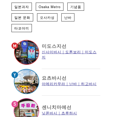
일본과자
Osaka Metro
기념품
일본 문화
오사카성
난바
타코야끼
미도스지선
신사이바시
도톤보리
미도스
지
요츠바시선
아메리카무라
난바
히고바시
센니치마에선
닛폰바시
츠루하시