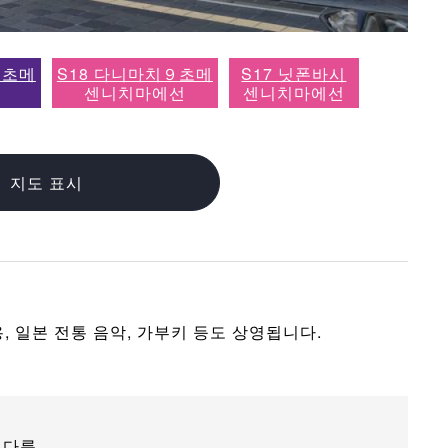
９초메
S18 다니마치９초메
S17 닛폰바시
선
센니치마에선
센니치마에선
지도 표시
, 일본 전통 음악, 가부키 등도 상영됩니다.
 다름