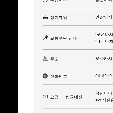
연말연시,
정기휴일
'닛폰바시
교통수단 안내
'다니마치
오사카시
주소
06-6212
전화번호
공연마다
요금 ・ 평균예산
※전시실