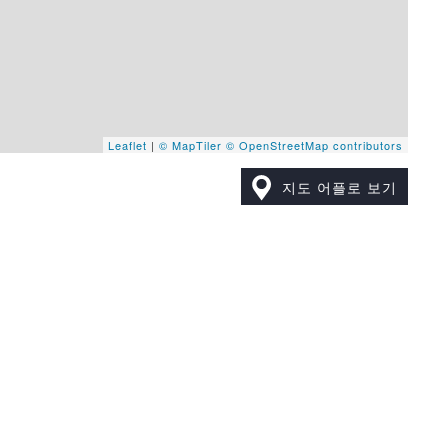
Leaflet
|
© MapTiler
© OpenStreetMap contributors
지도 어플로 보기