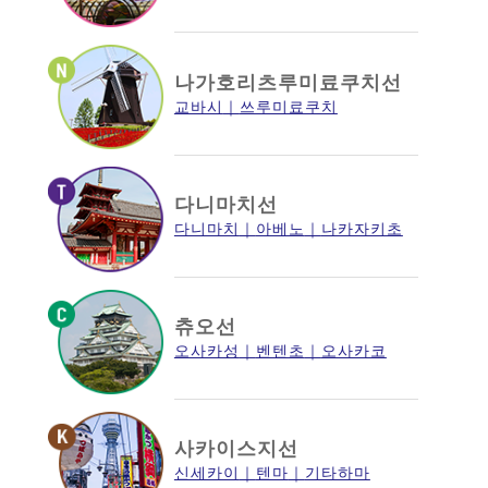
나가호리츠루미료쿠치선
교바시
쓰루미료쿠치
다니마치선
다니마치
아베노
나카자키초
츄오선
오사카성
벤텐초
오사카코
사카이스지선
신세카이
텐마
기타하마