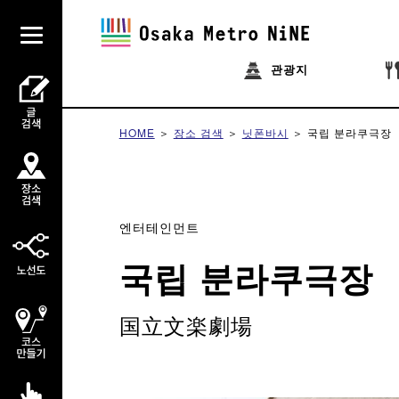
관광지
HOME
장소 검색
닛폰바시
국립 분라쿠극장
엔터테인먼트
국립 분라쿠극장
国立文楽劇場