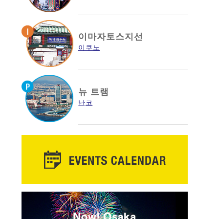
이마자토스지선
이쿠노
뉴 트램
난코