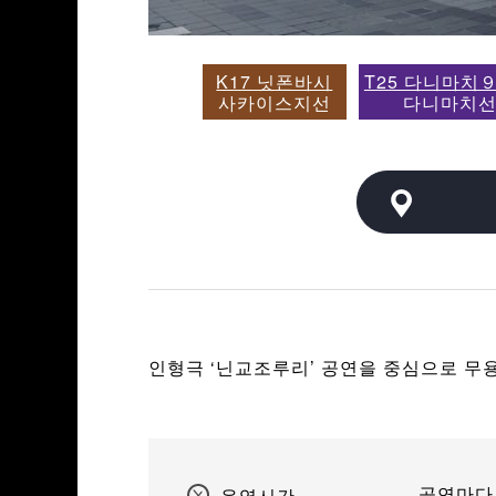
K17 닛폰바시
T25 다니마치
사카이스지선
다니마치
인형극 ‘닌교조루리’ 공연을 중심으로 무용
공연마다
운영시간