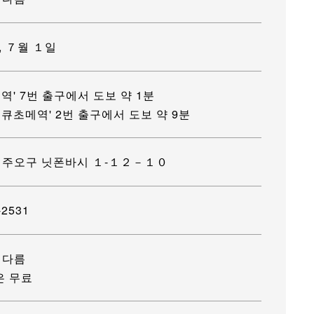
 ７월 １일
역' 7번 출구에서 도보 약 1분
큐초메역' 2번 출구에서 도보 약 9분
 주오구 닛폰바시 １-１２－１０
-2531
 다름
은 무료