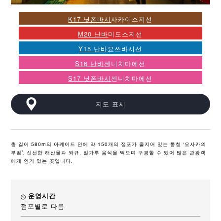
K17 닛폰바시
사카이스지선
M20 난바
미도스지선
Y15 난바
요쓰바시선
S16 난바
센니치마에선
S17 닛폰바시
센니치마에선
지도 표시
총 길이 580m의 아케이드 안에 약 150개의 점포가 줄지어 있는 통칭 ‘오사카의
부엌’. 신선한 해산물과 와규, 밀가루 음식을 먹으며 구경할 수 있어 많은 관광객
에게 인기 있는 곳입니다.
운영시간
점포별로 다름