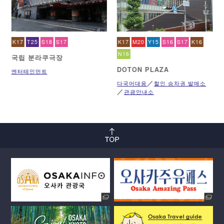
K17
T25
S18
S17
K17
M20
Y15
S16
S17
K16
N16
국립 분라쿠극장
DOTON PLAZA
엔터테인먼트
다국어대응
할인 승차권 발매소
관광안내소