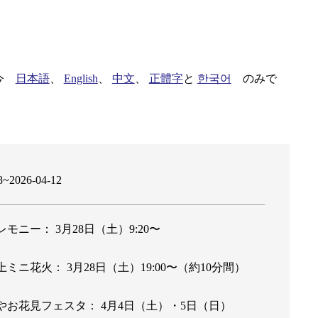
だ今
日本語
、
English
、
中文
、
正體字
と
한국어
のみで
8~2026-04-12
モニー： 3月28日（土）9:20〜
ミニ花火： 3月28日（土）19:00〜（約10分間）
やお花見フェスタ： 4月4日（土）・5日（日）