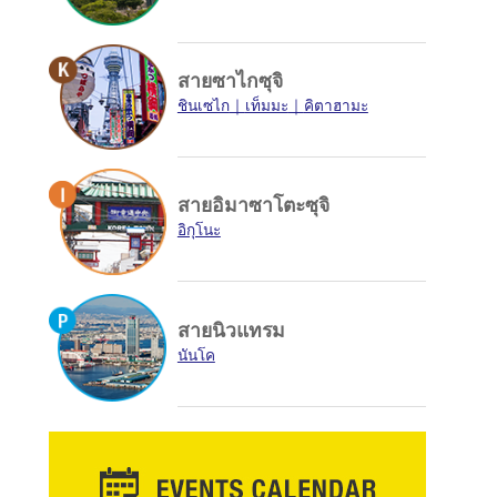
สายซาไกซุจิ
ชินเซไก
เท็มมะ
คิตาฮามะ
สายอิมาซาโตะซุจิ
อิกุโนะ
สายนิวแทรม
นันโค