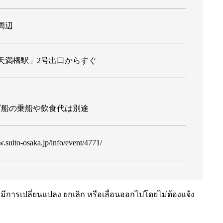
周辺
天満橋駅」2号出口からすぐ
ズ船の乗船や飲食代は別途
w.suito-osaka.jp/info/event/4771/
ีการเปลี่ยนแปลง ยกเลิก หรือเลื่อนออกไปโดยไม่ต้องแจ้ง