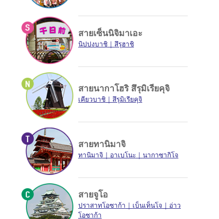
สายเซ็นนิจิมาเอะ
นิปปงบาชิ
สึรุฮาชิ
สายนากาโฮริ สึรุมิเรียคุจิ
เคียวบาชิ
สึรุมิเรียคุจิ
สายทานิมาจิ
ทานิมาจิ
อาเบโนะ
นากาซากิโจ
สายจูโอ
ปราสาทโอซาก้า
เบ็นเท็นโจ
อ่าว
โอซาก้า