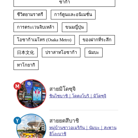
ซาก้า
ชีวิตยามราตรี
การ์ตูนและอนิเมชั่น
การตระเวนจิบเหล้า
ขนมญี่ปุ่น
โอซาก้าเมโทร (Osaka Metro)
ของฝากที่ระลึก
日本文化
ปราสาทโอซาก้า
นัมบะ
ทาโกยากิ
สายมิโดซุจิ
ชินไซบาชิ
โดตงโบริ
มิโดซุจิ
สายยตสึบาชิ
หมู่บ้านชาวอเมริกัน
นัมบะ
สะพาน
ฮิโงะบาชิ