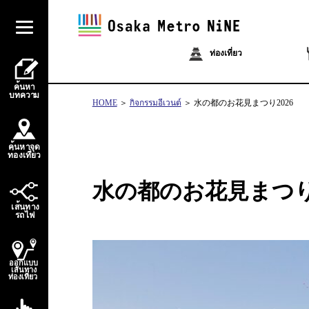
ท่องเที่ยว
้
ค
น
ห
า
บ
ท
ควา
ม
HOME
กิจกรรมอีเวนต์
水の都のお花見まつり2026
้
ค
น
ห
า
จ
ุ
ด
่
่
ท
อ
ง
เ
ท
ี
ย
ว
水の都のお花見まつり2
้
เ
ส
น
ท
า
ง
ไ
ร
ถ
ฟ
ออกแบบ
เส้นทาง
ท่องเที่ยว