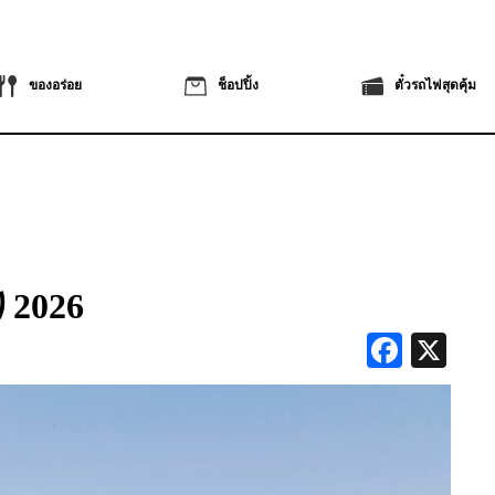
ของอร่อย
ช็อปปิ้ง
ตั๋วรถไฟสุดคุ้ม
026
Faceb
X