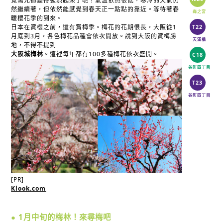
覺陽光都變得強烈起來了呢！氣溫依然很低，寒冷的天氣仍
然繼續著，但依然能感覺到春天正一點點的靠近。等待著春
森之宮
暖櫻花季的到來。
日本在賞櫻之前，還有賞梅季。梅花的花期很長，大阪從1
T22
月底到3月，各色梅花品種會依次開放。說到大阪的賞梅勝
天滿橋
地，不得不提到
大阪城梅林
。這裡每年都有100多種梅花依次盛開。
C18
谷町四丁目
T23
谷町四丁目
[PR]
Klook.com
● 1月中旬的梅林！來尋梅吧