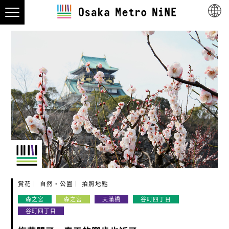
賞花
自然・公園
拍照地點
森之宮
森之宮
天滿橋
谷町四丁目
谷町四丁目