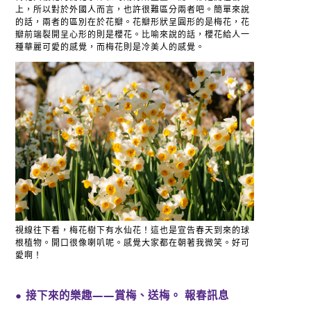
上，所以對於外國人而言，也許很難區分兩者吧。簡單來說
的話，兩者的區別在於花瓣。花瓣形狀呈圓形的是梅花，花
瓣前端裂開呈心形的則是櫻花。比喻來說的話，櫻花給人一
種華麗可愛的感覺，而梅花則是冷美人的感覺。
視線往下看，梅花樹下有水仙花！這也是宣告春天到來的球
根植物。開口很像喇叭呢。感覺大家都在朝著我微笑。好可
愛啊！
● 接下來的樂趣——賞梅、送梅。 報春訊息