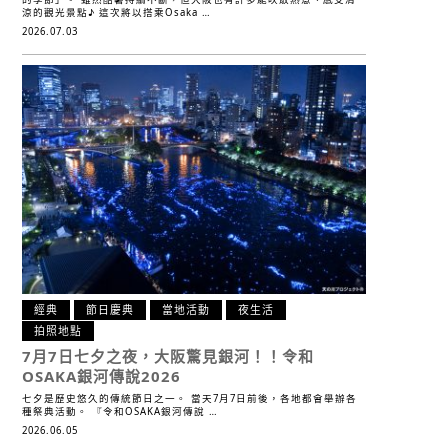
涼的觀光景點♪ 這次將以搭乘Osaka …
2026.07.03
經典
節日慶典
當地活動
夜生活
拍照地點
7月7日七夕之夜，
大阪驚見銀河！！
令和
OSAKA銀河傳說2026
七夕是歷史悠久的傳統節日之一。 當天7月7日前後，各地都會舉辦各
種祭典活動。 『令和OSAKA銀河傳說 …
2026.06.05