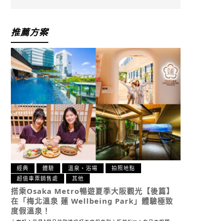
推薦方案
經典
體驗
溫泉・浴場
拍照地點
超值車票銷售處
其他
搭乘Osaka Metro暢遊夏季大阪觀光【後篇】
在「梅北溫泉 蓮 Wellbeing Park」體驗極致
度假溫泉！