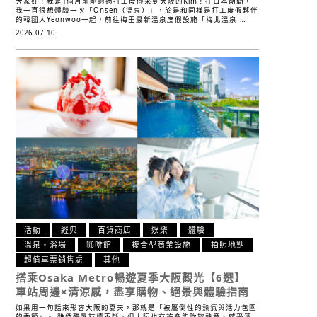
大家好！我是1個月前剛透過打工度假來到大阪的Kim！在日本期間，
我一直很想體驗一次「Onsen（溫泉）」，於是和同樣是打工度假夥伴
的韓國人Yeonwoo一起，前往梅田最新溫泉度假設施「梅北溫泉 …
2026.07.10
活動
經典
百貨商店
娛樂
體驗
溫泉・浴場
咖啡館
複合型商業設施
拍照地點
超值車票銷售處
其他
搭乘Osaka Metro暢遊夏季大阪觀光【6選】
車站周邊×清涼感，盡享購物、絕景與體驗指南
如果用一句話來形容大阪的夏天，那就是「被壓倒性的熱氣與活力包圍
的季節」。 雖然酷暑持續不斷，但大阪也有許多能吹散熱意、感受清