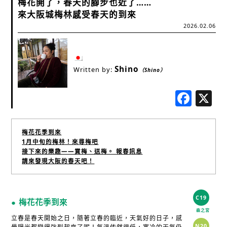
梅花開了，春天的腳步也近了……
來大阪城梅林感受春天的到來
2026.02.06
Shino
Written by:
（Shino）
Fac
梅花花季到來
1月中旬的梅林！來尋梅吧
接下來的樂趣——賞梅、送梅。 報春訊息
請來發現大阪的春天吧！
C19
● 梅花花季到來
森之宮
立春是春天開始之日，隨著立春的臨近，天氣好的日子，感
N20