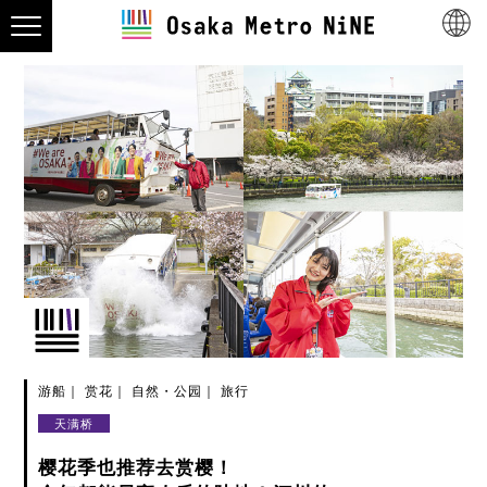
游船
赏花
自然・公园
旅行
天满桥
樱花季也推荐去赏樱！