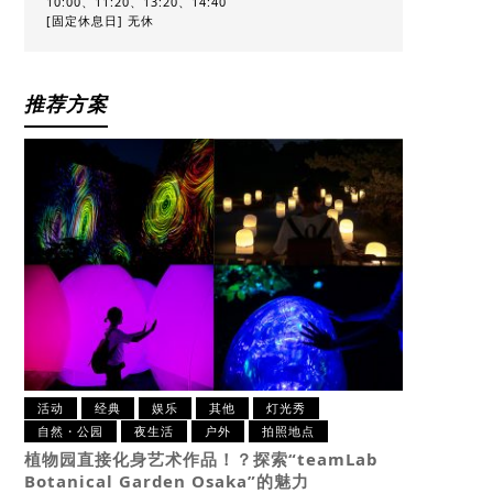
10:00、11:20、13:20、14:40
[固定休息日] 无休
推荐方案
活动
经典
娱乐
其他
灯光秀
自然・公园
夜生活
户外
拍照地点
植物园直接化身艺术作品！？
探索“teamLab
Botanical Garden Osaka”的魅力