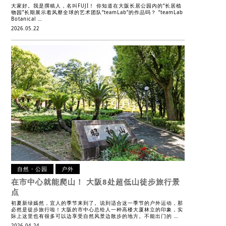
大家好。我是撰稿人，名叫FUJI！ 你知道在大阪长居公园内的“长居植
物园”长期展示着风靡全球的艺术团队“teamLab”的作品吗？ “teamLab
Botanical …
2026.05.22
自然・公园
户外
在市中心就能爬山！
大阪8处超低山徒步旅行景
点
初夏新绿嫣然，宜人的季节来到了。说到适合这一季节的户外运动，那
必然是徒步旅行啦！大阪的市中心总给人一种高楼大厦林立的印象，实
际上这里也有很多可以边享受自然风景边散步的地方。不能出门的 …
2026.04.24