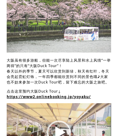
大阪虽有很多游船，但能一次尽享陆上风景和水上风情“一举
两得”的只有“大阪Duck Tour”！
春天以外的季节，夏天可以欣赏到新绿，秋天有红叶，冬天
会亮起霓虹灯饰，一年四季都能欣赏到不同的景色哦♪大家
也不妨来参加一次Duck Tour吧，留下难忘的大阪之旅吧。
点击这里预约大阪Duck Tour↓
https://www2.onlinebooking.jp/yoyaku/
视
频
播
放
器