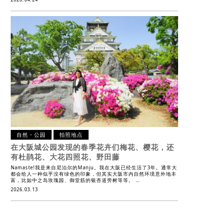
自然・公园
拍照地点
在大阪城公园发现的春季花卉们
梅花、樱花，还
有杜鹃花、大花四照花、野田藤
Namaste!我是来自尼泊尔的Manju。我在大阪已经生活了3年。通常大
都会给人一种似乎没有绿色的印象，但其实大阪市内自然环境意外地丰
富，比如中之岛玫瑰园、御堂筋的银杏道旁树等等。 …
2026.03.13