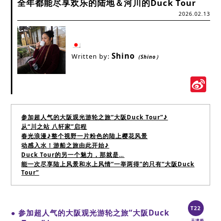
全年都能尽享欢乐的陆地＆河川的Duck Tour
2026.02.13
Shino
Written by:
（Shino）
S
W
参加超人气的大阪观光游轮之旅“大阪Duck Tour”♪
从“川之站 八轩家”启程
春光浪漫♪整个视野一片粉色的陆上樱花风景
动感入水！游船之旅由此开始♪
Duck Tour的另一个魅力，那就是…
能一次尽享陆上风景和水上风情“一举两得”的只有“大阪Duck
Tour”
T22
● 参加超人气的大阪观光游轮之旅“大阪Duck
天满桥