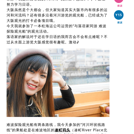
努力学习日语。
难波
大阪虽然是个大都会，但大家知道其实大阪市内有很多的运
河和河流吗？还有很多沿着河川游览的观光船，已经成为了
Y15
大阪观光的打卡必备项目哦。
难波
今天我就参加了一本松海运公司运营的“与落语家同游 难波
探险观光船”的观光活动。
落语家的解说对于还在学日语的我而言会不会有点难呢？不
过从水面上游览大阪感觉很有趣呢。激动♪
难波探险观光船有两条路线，我今天参加的“河川环状线路
线”的乘船处是在难波地区的
凑町码头
（凑町River Place北