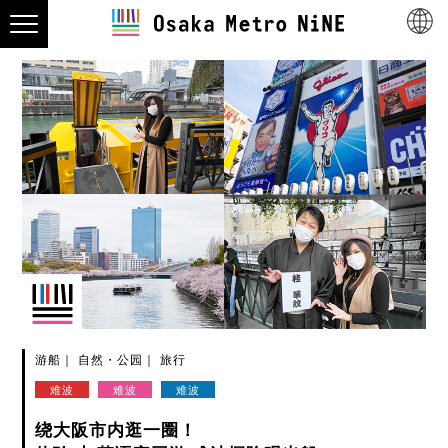
游船
自然・公园
旅行
难波
难波
难波
绕大阪市内逛一圈！