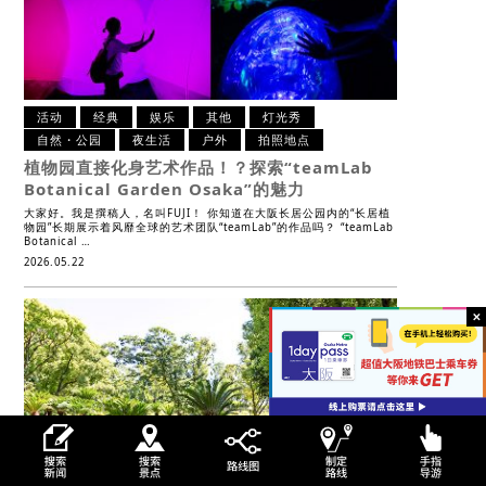
活动
经典
娱乐
其他
灯光秀
自然・公园
夜生活
户外
拍照地点
植物园直接化身艺术作品！？
探索“teamLab
Botanical Garden Osaka”的魅力
大家好。我是撰稿人，名叫FUJI！ 你知道在大阪长居公园内的“长居植
物园”长期展示着风靡全球的艺术团队“teamLab”的作品吗？ “teamLab
Botanical …
2026.05.22