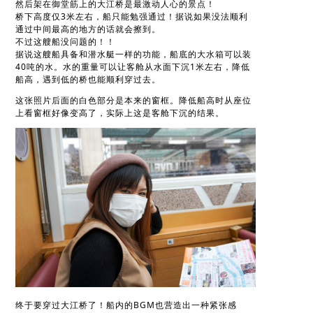
然后架在御堂筋上的大江桥是最激动人心的景点！
桥下高度仅3米左右，船只能勉强通过！据说如果没法顺利
通过中间最高的地方的话就会擦到。
不过这艘船没问题的！！
据说这艘船具备和潜水艇一样的功能，船底的大水箱可以装
40吨的水。水的重量可以让客舱从水面下沉1米左右，降低
船高，遇到低的桥也能顺利穿过去。
这张照片后面的白色部分是本来的窗框。降低船高时从座位
上看窗框好像变高了，实际上这是客舱下沉的结果。
终于要穿过大江桥了！船内的BGM也营造出一种紧张感