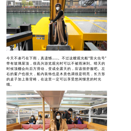
今天不凑巧在下雨，真遗憾……。不过这艘观光船“萤火虫号”
带有玻璃屋顶，很高兴游览观光时可以不被雨淋到。晴天的
时候顶棚会向后方滑动，变成全露天的，应该很舒服吧。左
右的窗户也很大，船内装饰也是木质色调很是明亮，长方形
的桌子加上靠背椅，在这里一定可以享受悠闲惬意的时光
哦。