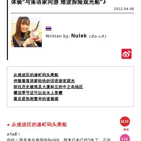
体验“与落语家同游 难波探险观光船”♪
2022.04.08
Nulek
Written by:
（ヌレック）
S
W
从难波区的凑町码头乘船
伴随着落语家轻快的话语游览观光
前往历史建筑及大厦林立的中之岛地区
樱花季节还可以在水上赏樱
最后是热闹繁华的道顿堀
M20
● 从难波区的凑町码头乘船
难波
สวัสดี！
S16
你好！我是来自泰国的Nulek。我来日本已经5年了，正在