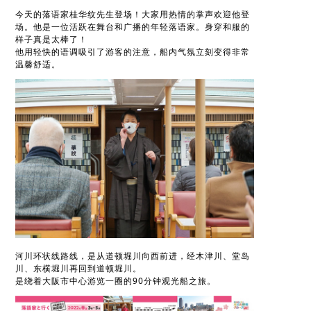
今天的落语家桂华纹先生登场！大家用热情的掌声欢迎他登
场。他是一位活跃在舞台和广播的年轻落语家。身穿和服的
样子真是太棒了！
他用轻快的语调吸引了游客的注意，船内气氛立刻变得非常
温馨舒适。
河川环状线路线，是从道顿堀川向西前进，经木津川、堂岛
川、东横堀川再回到道顿堀川。
是绕着大阪市中心游览一圈的90分钟观光船之旅。