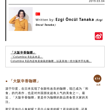
2019.03.04
Ezgi Öncül Tanaka
Written by:
（Ezgi
Oncul Tanaka）
S
W
「大阪辛香咖喱」
「Columbia 8北浜本店」
Columbia 8店内还有卖袋装的咖喱，以及其他一些大阪伴手礼哦。
K14
● 「大阪辛香咖喱」
北滨
源于印度，在日本实现了创新性改良的咖喱，现已成为「和
食」的代表作，也是对外国朋友超有人气的美食之一。最
近，「大阪辛香咖喱」更是作为咖喱的新品类备受大家的关
注。
那它是放什么食材呢？是什么味道的呢？若这样问我…还真