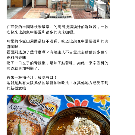
在可爱的半圆球状米饭墩儿的周围浇满汤汁的咖喱酱，一款
吃起来比想象中要温和很多的肉末咖喱。
可愛的小飯山周圍是較不濃稠、味道比想像中還要溫和的肉
醬咖哩。
裡面到底加了些什麼啊？有著讓人不自覺想去猜猜的多種辛
香料的香味，
咬了一口左手的青辣椒，增加了點苦味。如此一來辛香料的
味道就更加明顯了。
再来一杯柚子汁，酸味爽口！
这就是具有大阪风俗的最新咖喱吃法！在其他地方感受不到
的新创意哦！