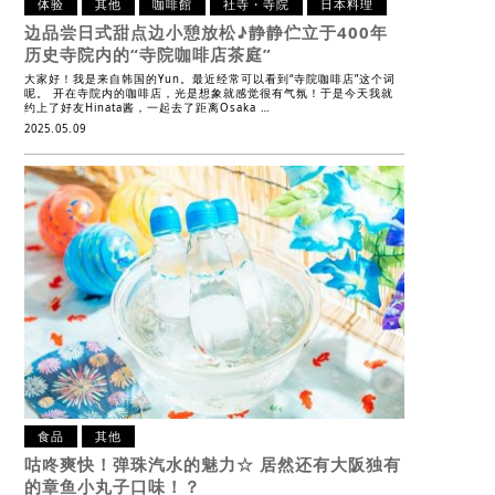
体验
其他
咖啡館
社寺・寺院
日本料理
边品尝日式甜点边小憩放松♪
静静伫立于400年
历史寺院内的“寺院咖啡店茶庭”
大家好！我是来自韩国的Yun。最近经常可以看到“寺院咖啡店”这个词
呢。 开在寺院内的咖啡店，光是想象就感觉很有气氛！于是今天我就
约上了好友Hinata酱，一起去了距离Osaka …
2025.05.09
食品
其他
咕咚爽快！弹珠汽水的魅力☆
居然还有大阪独有
的章鱼小丸子口味！？