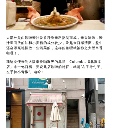
大部分是由咖喱酱汁及多种香辛料熬制而成，辛香味浓，酱
汁里面放的油和小麦粉的成分较少，吃起来口感清爽，盘中
还会漂亮地摆放一些蔬菜的，这样的咖喱就被称之大阪辛香
咖喱了。
我这次便来到大阪辛香咖喱界的鼻祖「Columbia 8北浜本
店」来一饱口福。要说此店咖喱的特征，就是“右手持勺子、
左手持小青椒”。哈哈！