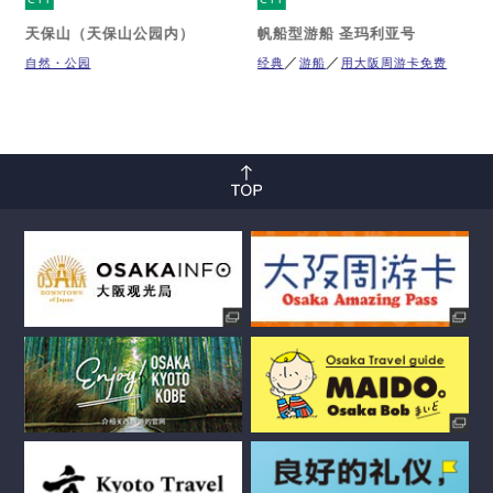
天保山（天保山公园内）
帆船型游船 圣玛利亚号
自然・公园
经典
游船
用大阪周游卡免费