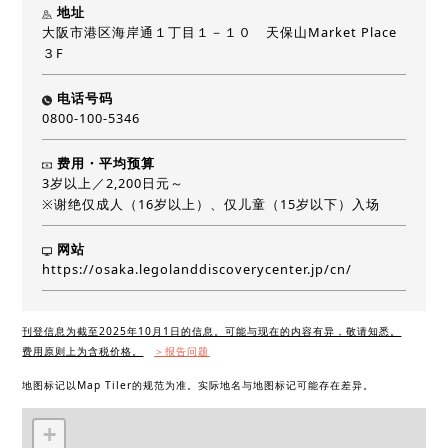
地址
大阪市港区海岸通１丁目１－１０ 天保山Market Place
３F
电话号码
0800-100-5346
费用・平均预算
3岁以上／2,200日元～
※谢绝仅成人（16岁以上）、仅儿童（15岁以下）入场
网站
https://osaka.legolanddiscoverycenter.jp/cn/
刊登信息为截至2025年10月1日的信息。可能与现在的内容有异，敬请知悉。
费用原则上为含税价格。
＞报告问题
地图标记以Map Tiler的规范为准。实际地名与地图标记可能存在差异。
+