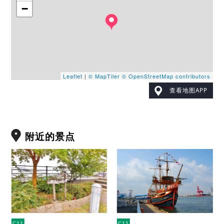
−
Leaflet
|
© MapTiler
© OpenStreetMap contributors
查看地图APP
附近的景点
C11
C11