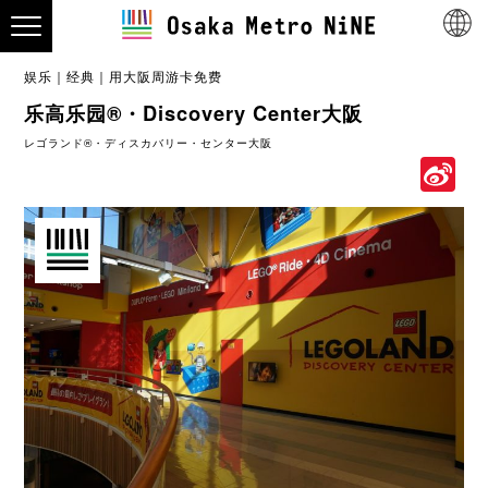
娱乐
经典
用大阪周游卡免费
乐高乐园®・Discovery Center大阪
レゴランド®・ディスカバリー・センター大阪
S
W