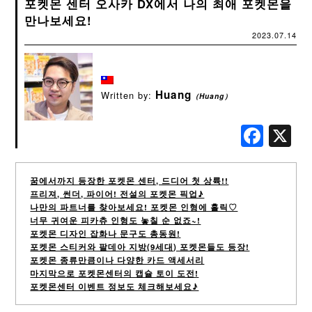
포켓몬 센터 오사카 DX에서 나의 최애 포켓몬을
만나보세요!
2023.07.14
Huang
Written by:
（Huang）
Fac
꿈에서까지 등장한 포켓몬 센터, 드디어 첫 상륙!!
프리져, 썬더, 파이어! 전설의 포켓몬 픽업♪
나만의 파트너를 찾아보세요! 포켓몬 인형에 홀릭♡
너무 귀여운 피카츄 인형도 놓칠 순 없죠~!
포켓몬 디자인 잡화나 문구도 총동원!
포켓몬 스티커와 팔데아 지방(9세대) 포켓몬들도 등장!
포켓몬 종류만큼이나 다양한 카드 액세서리
마지막으로 포켓몬센터의 캡슐 토이 도전!
포켓몬센터 이벤트 정보도 체크해보세요♪