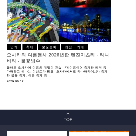
인기
축제
불꽃놀이
찻집 ･ 카페
오사카의 여름행사 2026년판
텐진마츠리 · 타나
바타 · 불꽃빙수
올해도 오사카에 여름의 계절이 왔습니다!여름이면 축제와 레저 등
다양하고 신나는 이벤트가 많죠. 오사카에서도 타나바타(七夕) 축제
와 불꽃 축제, 여름 축제 등 …
2026.06.12