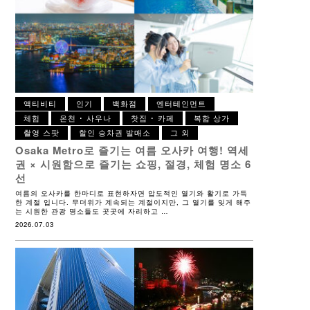
액티비티
인기
백화점
엔터테인먼트
체험
온천 ･ 사우나
찻집 ･ 카페
복합 상가
촬영 스팟
할인 승차권 발매소
그 외
Osaka Metro로 즐기는 여름 오사카 여행!
역세
권 × 시원함으로 즐기는 쇼핑, 절경, 체험 명소 6
선
여름의 오사카를 한마디로 표현하자면 압도적인 열기와 활기로 가득
한 계절 입니다. 무더위가 계속되는 계절이지만, 그 열기를 잊게 해주
는 시원한 관광 명소들도 곳곳에 자리하고 …
2026.07.03