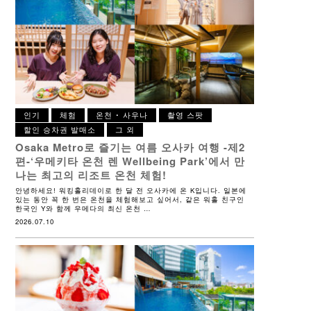
인기
체험
온천 ･ 사우나
촬영 스팟
할인 승차권 발매소
그 외
Osaka Metro로 즐기는 여름 오사카 여행 -제2
편-
‘우메키타 온천 렌 Wellbeing Park’에서 만
나는 최고의 리조트 온천 체험!
안녕하세요! 워킹홀리데이로 한 달 전 오사카에 온 K입니다. 일본에
있는 동안 꼭 한 번은 온천을 체험해보고 싶어서, 같은 워홀 친구인
한국인 Y와 함께 우메다의 최신 온천 …
2026.07.10