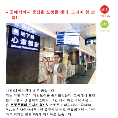
M19
● 꿈에서까지 등장한 포켓몬 센터, 드디어 첫 상
륙!!
신사이바시
N15
신사이바시
니하오! 타이완에서 온 황입니다!
저는 어릴 적부터 게임보이를 즐겨왔었는데, 그중에서 포켓
몬스터를 가장 좋아했었어요. 그런 제가 이번에 다녀온 곳
은
포켓몬센터 오사카 DX
& 포켓몬 카페입니다!! Osaka
Metro
신사이바시역
4번 출구에서 바로 연결되어있는 다이
마루 백화점 본관 9층에 위치하고 있습니다.