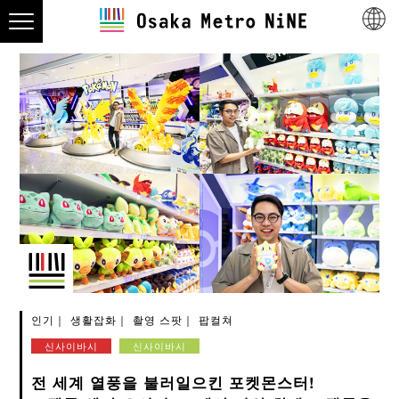
인기
생활잡화
촬영 스팟
팝컬쳐
신사이바시
신사이바시
전 세계 열풍을 불러일으킨 포켓몬스터!