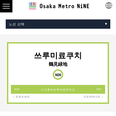
노선 선택
Midosuji Line
Tanimachi Line
Yotsubashi Line
Chuo Line
Sennichimae Line
Sakaisuji Line
Nagahori Tsurumi-ryokuchi Line
Imazatosuji Line
New Tram
쓰루미료쿠치
鶴見緑地
N26
N25
나가호리쓰루미료쿠치선
N27
« 요코즈쓰미
가도마미나미 »