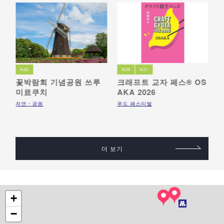
N26
N26
N21
꽃박람회 기념공원 쓰루
크래프트 교자 페스® OS
미료쿠치
AKA 2026
박
패
자연・공원
푸드 페스티벌
더 보기
+
−