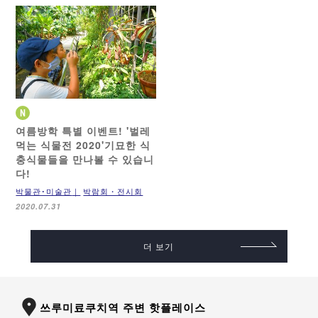
여름방학 특별 이벤트! '벌레
먹는 식물전 2020'
기묘한 식
충식물들을 만나볼 수 있습니
다!
박물관･미술관
박람회・전시회
2020.07.31
더 보기
쓰루미료쿠치역 주변 핫플레이스