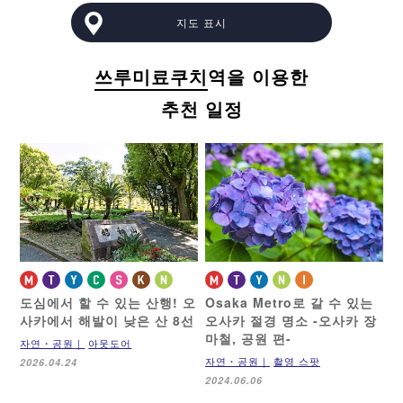
지도 표시
쓰루미료쿠치
역을 이용한
추천 일정
도심에서 할 수 있는 산행!
오
Osaka Metro로 갈 수 있는
사카에서 해발이 낮은 산 8선
오사카 절경 명소
-오사카 장
마철, 공원 편-
자연・공원
아웃도어
자연・공원
촬영 스팟
2026.04.24
2024.06.06