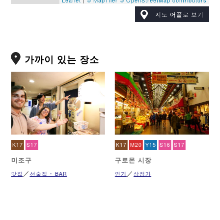
Leaflet
|
© MapTiler
© OpenStreetMap contributors
지도 어플로 보기
가까이 있는 장소
K17
S17
K17
M20
Y15
S16
S17
미조구
구로몬 시장
맛집
선술집 ･ BAR
인기
상점가