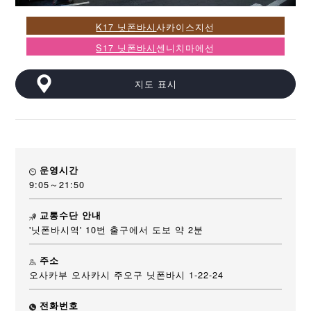
K17 닛폰바시
사카이스지선
S17 닛폰바시
센니치마에선
지도 표시
운영시간
9:05～21:50
교통수단 안내
'닛폰바시역' 10번 출구에서 도보 약 2분
주소
오사카부 오사카시 주오구 닛폰바시 1-22-24
전화번호