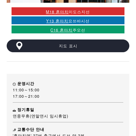
M18 혼마치
미도스지선
Y13 혼마치
요쓰바시선
C16 혼마치
주오선
지도 표시
운영시간
11:00～15:00
17:00～21:00
정기휴일
연중무휴(연말연시 임시휴업)
교통수단 안내
'혼마치역' 27번 출구에서 도보 약 2분