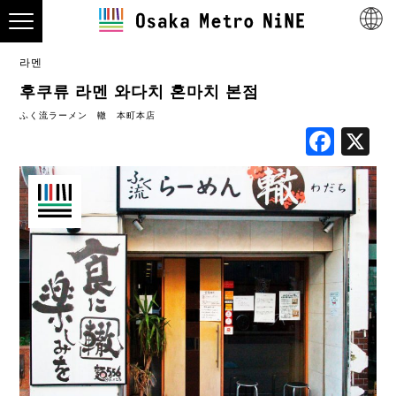
라멘
후쿠류 라멘 와다치 혼마치 본점
ふく流ラーメン 轍 本町本店
Fac