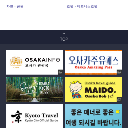
자연・공원
호텔・비즈니스호텔