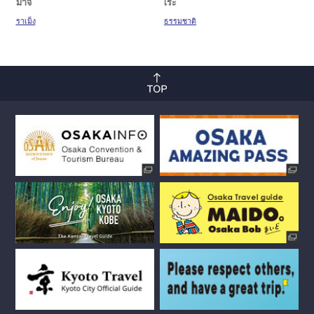
มาจิ
เระ
ราเม็ง
ธรรมชาติ