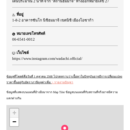
เดินประมาณ 2 นาที จาก "สถานีฮมมาจิ" ทางออกหมายเลข 27
ที่อยู่
1-8-2 อาคารซันโก นิชิฮมมาจิ เขตนิชิ เมืองโอซาก้า
หมายเลขโทรศัพท์
06-6541-0012
เว็บไซต์
https://www.instagram.com/wadachi.official/
ข้อมูลที่โพสต์คือวันที่ 1 ตุลาคม 2568 โปรดทราบว่าเนื้อหาในปัจจุบันอาจมีการเปลี่ยนแปลง
ราคาขึ้นอยู่กับอัตราภาษีมูลค่าเพิ่ม
> รายงานปัญหา
ข้อมูลที่แสดงบนแผนที่อ้างอิงมาจาก Map Tiler ข้อมูลบนแผนที่กับสถานที่จริงอาจมีความ
แตกต่างกัน
+
−