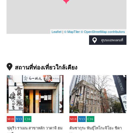
Leaflet
|
© MapTiler
© OpenStreetMap contributors
ดูบนแอพแผนที่
สถานที่ท่องเที่ยวใกล้เคียง
M18
Y13
C16
M18
Y13
C16
ฟุคุริว ราเมน สาขาหลัก วาดาจิ ฮม
ต้นซากุระ พันธุ์ไทโกะจิโยะ ชิดา