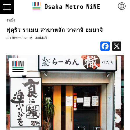
ราเม็ง
ฟุคุริว ราเมน สาขาหลัก วาดาจิ ฮมมาจิ
ふく流ラーメン 轍 本町本店
Face