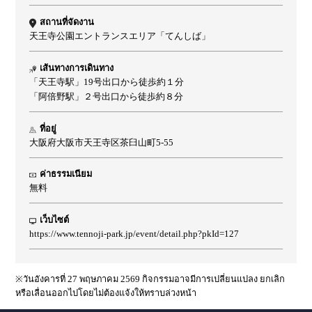
สถานที่จัดงาน
天王寺公園エントランスエリア「てんしば」
เส้นทางการเดินทาง
「天王寺駅」19号出口から徒歩約１分
「阿倍野駅」２号出口から徒歩約８分
ที่อยู่
大阪府大阪市天王寺区茶臼山町5-55
ค่าธรรมเนียม
無料
เว็บไซต์
https://www.tennoji-park.jp/event/detail.php?pkId=127
※วันอังคารที่ 27 พฤษภาคม 2569 กิจกรรมอาจมีการเปลี่ยนแปลง ยกเลิก
หรือเลื่อนออกไปโดยไม่ต้องแจ้งให้ทราบล่วงหน้า