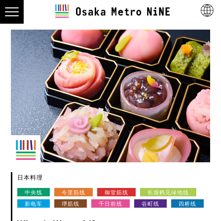
日本料理
中央线
今里筋线
御堂筋线
长堀鹤见绿地线
新电车
堺筋线
千日前线
谷町线
四桥线