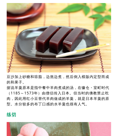
豆沙加上砂糖和琼脂，边熬边煮，然后倒入模版内定型而成
的和果子。
据说羊羹原本是指中餐中羊肉煮成的汤，在镰仓・室町时代
（1185～1573年）由僧侣传入日本。但当时的佛教禁止吃
肉，因此用红小豆替代羊肉做成的羊羹，就是日本羊羹的原
型。水分较多的布丁口感的水羊羹也很有人气。
练切