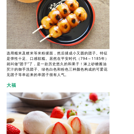
选用糯米及粳米等米粉揉面，然后揉成小又圆的团子。特征
是弹性十足、口感软糯。居然在平安时代（794～1185年）
就叫做“团子”了，是一款历史悠久的和果子！淋上砂糖酱油
芡汁的御手洗团子、绿色白色和粉色三种颜色构成的可爱花
见团子等串起来的串团子很有人气。
大福