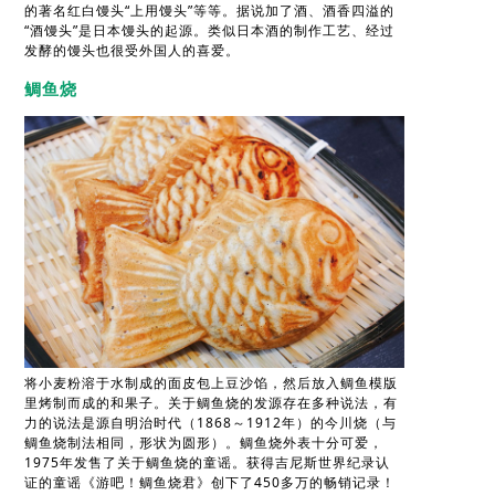
的著名红白馒头“上用馒头”等等。据说加了酒、酒香四溢的
“酒馒头”是日本馒头的起源。类似日本酒的制作工艺、经过
发酵的馒头也很受外国人的喜爱。
鲷鱼烧
将小麦粉溶于水制成的面皮包上豆沙馅，然后放入鲷鱼模版
里烤制而成的和果子。关于鲷鱼烧的发源存在多种说法，有
力的说法是源自明治时代（1868～1912年）的今川烧（与
鲷鱼烧制法相同，形状为圆形）。鲷鱼烧外表十分可爱，
1975年发售了关于鲷鱼烧的童谣。获得吉尼斯世界纪录认
证的童谣《游吧！鲷鱼烧君》创下了450多万的畅销记录！