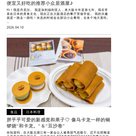
便宜又好吃的推荐小众居酒屋♪
Hi！我是丹尼尔。 我是加利福利亚人，来大阪今年是第七年。我非常
喜欢日本的美食文化，现在正在大阪酒店的餐厅里做学徒。 我的兴趣
就是一路走一路吃！休息的时候会去探访小众餐馆，去各个地方逛吃。
…
2026.04.10
食品
日本料理
胖乎乎可爱的新感觉和果子♡
像马卡龙一样的铜
锣烧“和卡龙。”＆“豆沙卷”
你知道吗，在大阪北堀江有一家会让人被香甜气息吸引、忍不住想顺道