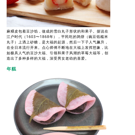
麻糬皮包着豆沙馅，做成的雪白丸子形状的和果子。据说在
江户时代（1603〜1868年），平民吃的鹑饼（豌豆馅糯米
丸子）上洒上砂糖，是大福的起源，然后一下子人气飙升，
在全日本流行开来。点心师傅不断地在大福上发挥想象，比
如极具人气的豆沙大福、引领和果子风潮的草莓大福等，创
造出了多种多样的大福，深受男女老幼的喜爱。
年糕