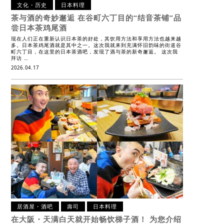
文化・历史
日本料理
茶与酒的奇妙邂逅
在谷町六丁目的“结音茶铺”品
尝日本茶鸡尾酒
现在人们正在重新认识日本茶的好处，其饮用方法和享用方法也越来越
多。日本茶鸡尾酒就是其中之一。这次我就来到充满怀旧韵味的街道谷
町六丁目，在这里的日本茶酒吧，发现了酒与茶的新奇邂逅。 这次我
拜访 …
2026.04.17
居酒屋・酒吧
壽司
日本料理
在大阪・天满白天就开始畅饮梯子酒！
为您介绍