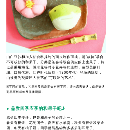
由白豆沙和加入粘合料揉制的面皮制作而成，是“款待”场合
不可或缺的和果子。分类是茶会等场合供应的上生果子，特
点是采用梅花、绣球花等时令花卉等的造型，造型美丽纤
细、口感优雅。江户时代后期（1800年代）登场的练切，
由被誉为凝聚匠人技艺的“可以吃的艺术”。
※不同的商品，其原料及保质期会有所不同，请向店家确认，或是确认
商品原料标签及保质期限。
● 品尝四季应季的和果子吧♪
感受四季变迁，也是和果子的妙趣之一。
春天有樱饼、花见团子，夏天有水羊羹，秋天有萩饼和栗金
团，冬天有柚子饼，四季都能品尝到多姿多彩和果子。