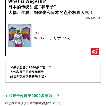
What is Wagashi?
日本的传统甜点 “和果子”
大福、年糕、铜锣烧和日本的点心极具人气！
2026.01.16
リナ
Written by:
（rina）
S
W
和果子起源于2000多年前！？
人气和果子的种类和历史
品尝四季应季的和果子吧♪
● 和果子起源于2000多年前！？
我想跟大家说说日本的传统甜点“和果子”。