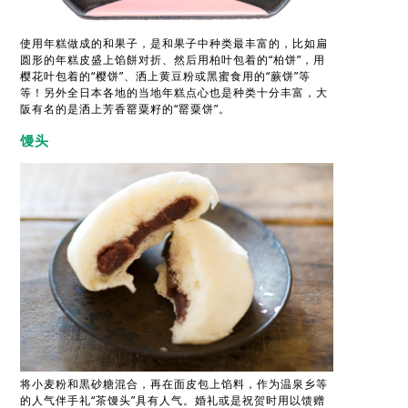
使用年糕做成的和果子，是和果子中种类最丰富的，比如扁
圆形的年糕皮盛上馅餅对折、然后用柏叶包着的“柏饼”，用
樱花叶包着的“樱饼”、洒上黄豆粉或黑蜜食用的“蕨饼”等
等！另外全日本各地的当地年糕点心也是种类十分丰富，大
阪有名的是洒上芳香罂粟籽的“罂粟饼”。
馒头
将小麦粉和黒砂糖混合，再在面皮包上馅料，作为温泉乡等
的人气伴手礼“茶馒头”具有人气。婚礼或是祝贺时用以馈赠