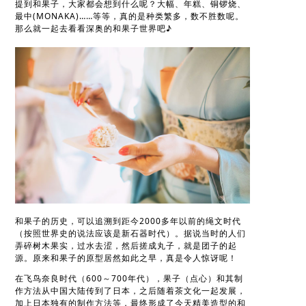
提到和果子，大家都会想到什么呢？大幅、年糕、铜锣烧、
最中(MONAKA)……等等，真的是种类繁多，数不胜数呢。
那么就一起去看看深奥的和果子世界吧♪
和果子的历史，可以追溯到距今2000多年以前的绳文时代
（按照世界史的说法应该是新石器时代）。据说当时的人们
弄碎树木果实，过水去涩，然后搓成丸子，就是团子的起
源。原来和果子的原型居然如此之早，真是令人惊讶呢！
在飞鸟奈良时代（600～700年代），果子（点心）和其制
作方法从中国大陆传到了日本，之后随着茶文化一起发展，
加上日本独有的制作方法等，最终形成了今天精美造型的和