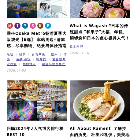
What is Wagashi?
日本的传
统甜点 “和果子”
大福、年糕、
乘坐Osaka Metro畅游夏季大
铜锣烧和日本的点心极具人气！
阪观光【6选】
车站周边×清凉
感，尽享购物、绝景与体验指南
日本料理
2026.01.16
活动
经典
百货商店
娱乐
体
验
温泉·浴场
咖啡館
复合型商
业设施
拍照地点
超值车票发售处
2026.07.03
回顾2024年♪
人气博客排行榜
All About Ramen!!
了解拉
BEST 10
面的历史、种类和礼仪，美美地