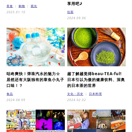
享用吧♪
美食
购物
观光
拉面
2025.01.10
2024.09.06
咕咚爽快！弹珠汽水的魅力☆
越了解越觉得beau-TEA-ful!
居然还有大阪独有的章鱼小丸子
日本引以为傲的健康饮料、深奥
口味！？
的日本茶的世界
食品
文化・历史
日本料理
2024.08.09
2024.02.02