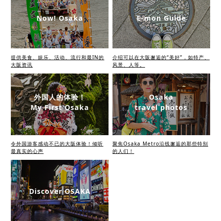
Now! Osaka
E-mon Guide
提供美食、娱乐、活动、流行和最IN的
介绍可以在大阪邂逅的“美好”，如特产、
大阪资讯
风景、人等。
外国人的体验！
Osaka
My First Osaka
travel photos
令外国游客感动不已的大阪体验！倾听
聚焦Osaka Metro沿线邂逅的那些特别
最真实的心声
的人们！
Discover OSAKA