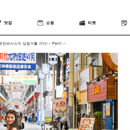
맛집
쇼핑
티켓
덴진바시스지 상점가를 가다! – Part1 –