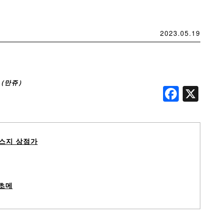
2023.05.19
（만쥬）
Face
X
스지 상점가
초메