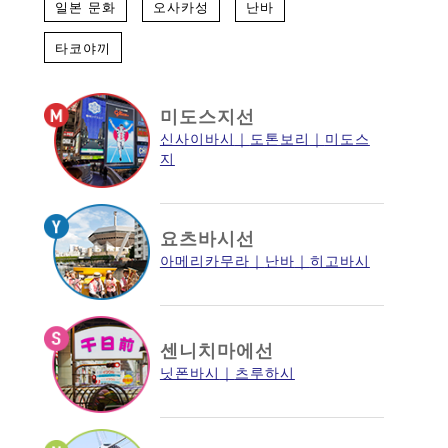
일본 문화
오사카성
난바
타코야끼
미도스지선
신사이바시
도톤보리
미도스
지
요츠바시선
아메리카무라
난바
히고바시
센니치마에선
닛폰바시
츠루하시