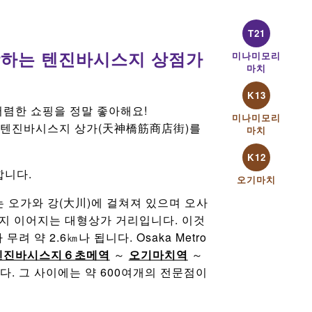
T21
랑하는 텐진바시스지 상점가
미나미모리
마치
K13
저렴한 쇼핑을 정말 좋아해요!
미나미모리
 텐진바시스지 상가(天神橋筋商店街)를
마치
K12
합니다.
오기마치
는 오가와 강(大川)에 걸쳐져 있으며 오사
지 이어지는 대형상가 거리입니다. 이것
 약 2.6㎞나 됩니다. Osaka Metro
덴진바시스지６초메역
～
오기마치역
～
. 그 사이에는 약 600여개의 전문점이