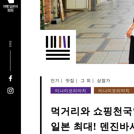
SNS
인기
맛집
그 외
상점가
미나미모리마치
미나미모리마치
먹거리와 쇼핑천국
일본 최대! 덴진바