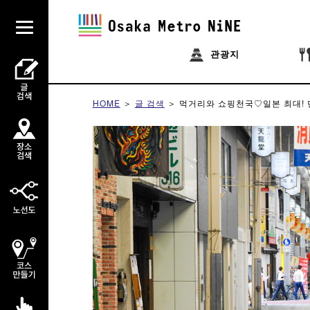
관광지
HOME
글 검색
먹거리와 쇼핑천국♡
일본 최대! 