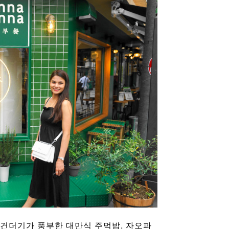
건더기가 풍부한 대만식 주먹밥, 자오파