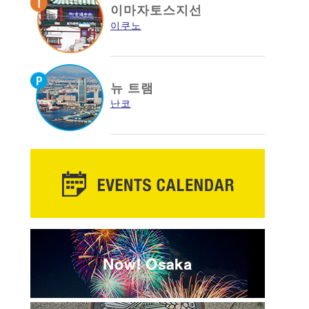
이마자토스지선
이쿠노
뉴 트램
난코