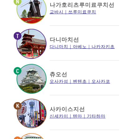
나가호리츠루미료쿠치선
교바시
쓰루미료쿠치
다니마치선
다니마치
아베노
나카자키초
츄오선
오사카성
벤텐초
오사카코
사카이스지선
신세카이
텐마
기타하마