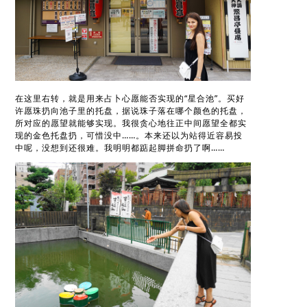
在这里右转，就是用来占卜心愿能否实现的“星合池”。买好
许愿珠扔向池子里的托盘，据说珠子落在哪个颜色的托盘，
所对应的愿望就能够实现。我很贪心地往正中间愿望全都实
现的金色托盘扔，可惜没中……。本来还以为站得近容易投
中呢，没想到还很难。我明明都踮起脚拼命扔了啊……