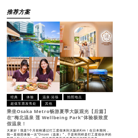
推荐方案
经典
体验
温泉·浴场
拍照地点
超值车票发售处
其他
乘坐Osaka Metro畅游夏季大阪观光【后篇】
在“梅北温泉 莲 Wellbeing Park”体验极致度
假温泉！
大家好！我是1个月前刚通过打工度假来到大阪的Kim！在日本期间，
我一直很想体验一次“Onsen（温泉）”，于是和同样是打工度假伙伴的