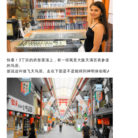
快看！3丁目的拱形屋顶上，有一排寓意大阪天满宫表参道
的鸟居。
据说这叫做飞天鸟居。走在下面是不是能得到神明保佑呢♪