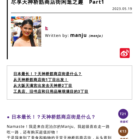
尽享天神桥筋商店街闲逛之趣 Part1
2023.05.19
manju
Written by:
（manju）
S
W
日本最长！？天神桥筋商店街是什么？
从天神桥筋商店街1丁目出发！
从大阪天满宫出发去天神桥2丁目
工具店、旧书店和日用品琳琅满目的3丁目
T21
● 日本最长！？天神桥筋商店街是什么？
南森町
Namaste！我是来自尼泊尔的Manju。我超级喜欢走一路
K13
吃一路，还有购买超值好物！
于是我来到了美食和购物的天堂天神桥筋商店街，从头逛到
南森町