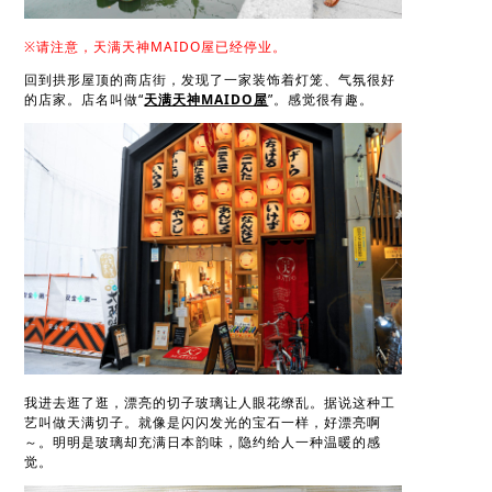
※请注意，天满天神MAIDO屋已经停业。
回到拱形屋顶的商店街，发现了一家装饰着灯笼、气氛很好
的店家。店名叫做“
天满天神MAIDO屋
”。感觉很有趣。
我进去逛了逛，漂亮的切子玻璃让人眼花缭乱。据说这种工
艺叫做天满切子。就像是闪闪发光的宝石一样，好漂亮啊
～。明明是玻璃却充满日本韵味，隐约给人一种温暖的感
觉。