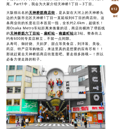
尾。Part1中，我会为大家介绍天神桥1丁目～3丁目。
K12
大阪很出名的
天神桥筋商店街
，是从架在大河上的天神桥头
扇町
边的大阪市北区天神桥1丁目一直延续到6丁目的商店街。这
条商业街的长度在日本首屈一指，全长约2.6km，超级长！
用Osaka Metro车站距离来衡量的话，商店街横跨了堺筋线
的
天神桥筋六丁目站
～
扇町站
～
南森町站
这3站。整条街上
约有600间专卖店林立，不留一点间隙。
从寿司、御好烧、天妇罗、甜点等美食店，到洋装、美妆、
药店、特产店等购物店，来这里真的是想要的应有尽有！！
那就赶紧去天神桥筋商店街逛逛吧。要走很多路哦～！所以
必备方便走路的鞋子。