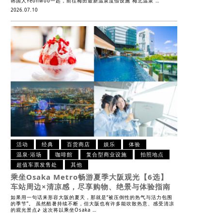
韩国人Yeonwoo一起，前往梅田最新温泉度假设施“梅北温泉 …
2026.07.10
活动
经典
百货商店
娱乐
体验
温泉·浴场
咖啡館
复合型商业设施
拍照地点
超值车票发售处
其他
乘坐Osaka Metro畅游夏季大阪观光【6选】
车站周边×清凉感，尽享购物、绝景与体验指南
如果用一句话来形容大阪的夏天，那就是“被压倒性的热气与活力包围
的季节”。 虽然酷暑持续不断，但大阪也有许多能吹散热意、感受清凉
的观光景点♪ 这次将以乘坐Osaka …