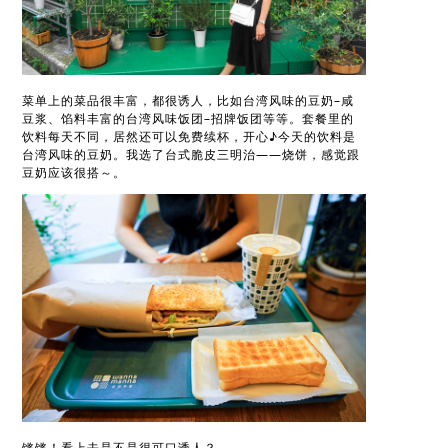
菜单上的菜品很丰富，都很诱人，比如台湾风味的豆奶–咸
豆浆、馅料丰富的台湾风味饭团–招牌饭团等等。套餐里的
饮料每天不同，居然还可以免费续杯，开心♪今天的饮料是
台湾风味的豆奶。我选了台式脆皮三明治——烧饼，感觉跟
豆奶应该很搭～。
锵锵！看上去是不是很可口诱人？