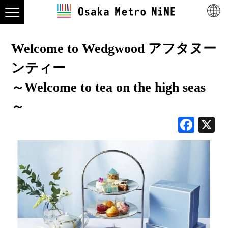
Welcome to Wedgwood アフタヌー
ンティー
～Welcome to tea on the high seas
～
Face