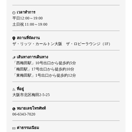
เวลาทำการ
平日12:00～19:00
土日祝 11:00～19:00
สถานที่จัดงาน
ザ・リッツ・カールトン大阪 ザ・ロビーラウンジ（1F）
เส้นทางการเดินทาง
「西梅田駅」10号出口から徒歩約5分
「梅田駅」17号出口から徒歩約10分
「東梅田駅」1号出口から徒歩約12分
ที่อยู่
大阪市北区梅田2-5-25
หมายเลขโทรศัพท์
06-6343-7020
ค่าธรรมเนียม