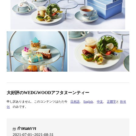
大好評のWEDGWOODアフタヌーンティー
申し訳ありません、このコンテンツはただ今
日本語
、
English
、
中文
、
正體字
と
한국
어
のみです。
กำหนดการ
2021-07-01~2021-08-31