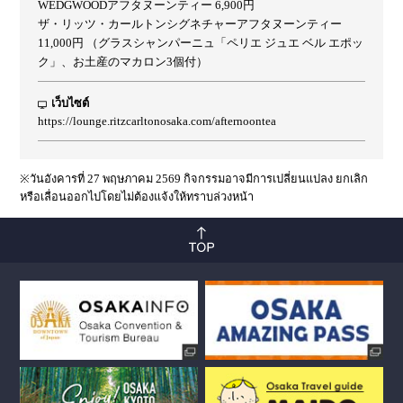
WEDGWOODアフタヌーンティー 6,900円
ザ・リッツ・カールトンシグネチャーアフタヌーンティー
11,000円 （グラスシャンパーニュ「ペリエ ジュエ ベル エポッ
ク」、お土産のマカロン3個付）
เว็บไซต์
https://lounge.ritzcarltonosaka.com/afternoontea
※วันอังคารที่ 27 พฤษภาคม 2569 กิจกรรมอาจมีการเปลี่ยนแปลง ยกเลิก
หรือเลื่อนออกไปโดยไม่ต้องแจ้งให้ทราบล่วงหน้า