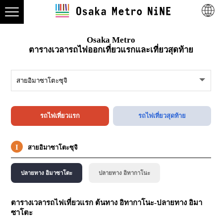
Osaka Metro
ตารางเวลารถไฟออกเที่ยวแรกและเที่ยวสุดท้าย
รถไฟเที่ยวแรก
รถไฟเที่ยวสุดท้าย
I
สายอิมาซาโตะซุจิ
ปลายทาง อิมาซาโตะ
ปลายทาง อิทากาโนะ
ตารางเวลารถไฟเที่ยวแรก ต้นทาง อิทากาโนะ-ปลายทาง อิมา
ซาโตะ