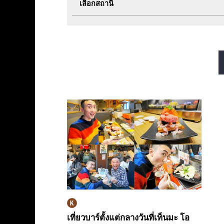
เลือกสถานี
สายมิโดซุจิ
สายทานิมาจิ
สายซาไกซุจิ
สายนากาโฮริ สึรุมิเรี
เที่ยวบาร์ตั้งแต่กลางวันที่เท็นมะ โอ