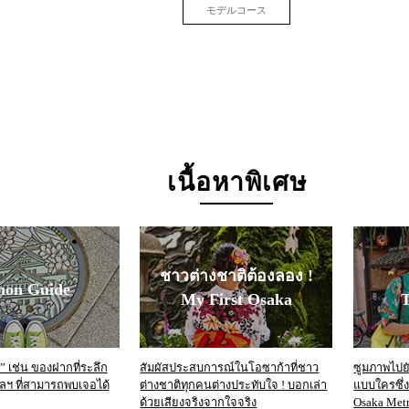
モデルコース
เนื้อหาพิเศษ
ชาวต่างชาติต้องลอง !
mon Guide
My First Osaka
T
 เช่น ของฝากที่ระลึก
สัมผัสประสบการณ์ในโอซาก้าที่ชาว
ซูมภาพไปยัง
 ฯลฯ ที่สามารถพบเจอได้
ต่างชาติทุกคนต่างประทับใจ ! บอกเล่า
แบบใครซึ่
ด้วยเสียงจริงจากใจจริง
Osaka Metr