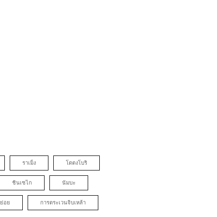
ราเม็ง
โดตงโบริ
ชินเซไก
นัมบะ
ย่อย
การตระเวนจิบเหล้า