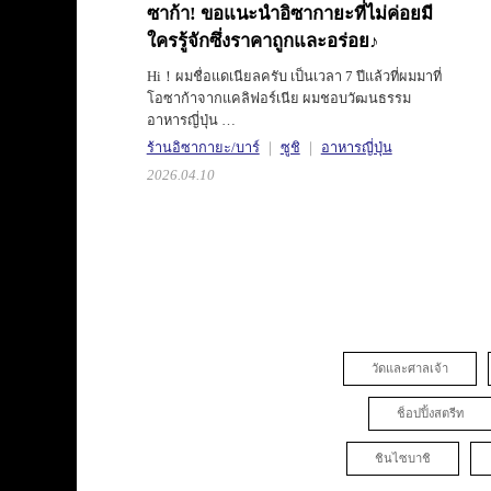
ซาก้า!
ขอแนะนำอิซากายะที่ไม่ค่อยมี
ใครรู้จักซึ่งราคาถูกและอร่อย♪
Hi！ผมชื่อแดเนียลครับ เป็นเวลา 7 ปีแล้วที่ผมมาที่
โอซาก้าจากแคลิฟอร์เนีย ผมชอบวัฒนธรรม
อาหารญี่ปุ่น …
ร้านอิซากายะ/บาร์
ซูชิ
อาหารญี่ปุ่น
2026.04.10
วัดและศาลเจ้า
ช็อปปิ้งสตรีท
ชินไซบาชิ