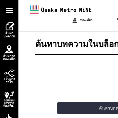
ท่องเที่ยว
้
ค
น
ห
า
บ
ท
ควา
ม
ค้นหาบทความในบล็อ
้
ค
น
ห
า
จ
ุ
ด
่
่
ท
อ
ง
เ
ท
ี
ย
ว
้
เ
ส
น
ท
า
ง
ไ
ร
ถ
ฟ
ออกแบบ
เส้นทาง
ท่องเที่ยว
ค้นหาบท