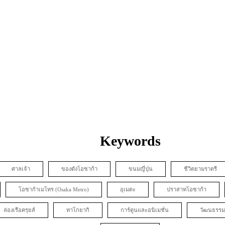
Keywords
ศาลเจ้า
ของดังโอซาก้า
ขนมญี่ปุ่น
ชีวิตยามราตรี
โอซาก้าเมโทร (Osaka Metro)
อุเมดะ
ปราสาทโอซาก้า
ล่องเรือครุยส์
ทาโกยากิ
การ์ตูนและอนิเมชั่น
วัฒนธรรม