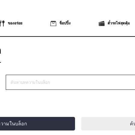
ของอร่อย
ช็อปปิ้ง
ตั๋วรถไฟสุดคุ้ม
ก
ความในบล็อก
ค้