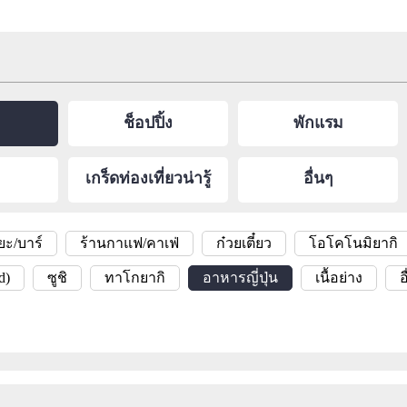
ช็อปปิ้ง
พักแรม
เกร็ดท่องเที่ยวน่ารู้
อื่นๆ
ยะ/บาร์
ร้านกาแฟ/คาเฟ่
ก๋วยเตี๋ยว
โอโคโนมิยากิ
d)
ซูชิ
ทาโกยากิ
อาหารญี่ปุ่น
เนื้อย่าง
อ