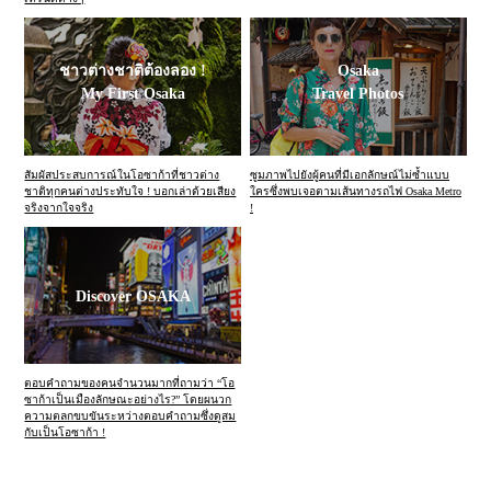
ชาวต่างชาติต้องลอง !
Osaka
My First Osaka
Travel Photos
สัมผัสประสบการณ์ในโอซาก้าที่ชาวต่าง
ซูมภาพไปยังผู้คนที่มีเอกลักษณ์ไม่ซ้ำแบบ
ชาติทุกคนต่างประทับใจ ! บอกเล่าด้วยเสียง
ใครซึ่งพบเจอตามเส้นทางรถไฟ Osaka Metro
จริงจากใจจริง
!
Discover OSAKA
ตอบคำถามของคนจำนวนมากที่ถามว่า “โอ
ซาก้าเป็นเมืองลักษณะอย่างไร?” โดยผนวก
ความตลกขบขันระหว่างตอบคำถามซึ่งดูสม
กับเป็นโอซาก้า !