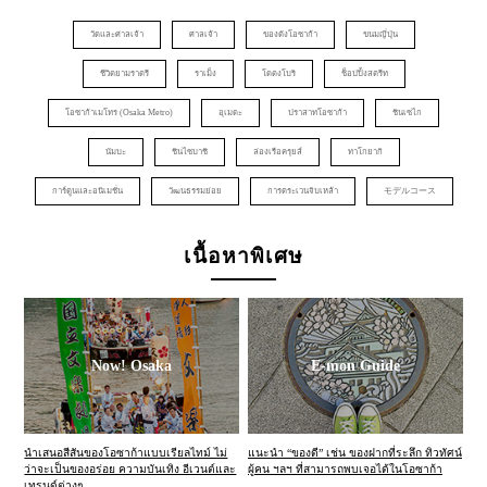
วัดและศาลเจ้า
ศาลเจ้า
ของดังโอซาก้า
ขนมญี่ปุ่น
ชีวิตยามราตรี
ราเม็ง
โดตงโบริ
ช็อปปิ้งสตรีท
โอซาก้าเมโทร (Osaka Metro)
อุเมดะ
ปราสาทโอซาก้า
ชินเซไก
นัมบะ
ชินไซบาชิ
ล่องเรือครุยส์
ทาโกยากิ
การ์ตูนและอนิเมชั่น
วัฒนธรรมย่อย
การตระเวนจิบเหล้า
モデルコース
เนื้อหาพิเศษ
Now! Osaka
E-mon Guide
นำเสนอสีสันของโอซาก้าแบบเรียลไทม์ ไม่
แนะนำ “ของดี” เช่น ของฝากที่ระลึก ทิวทัศน์
ว่าจะเป็นของอร่อย ความบันเทิง อีเวนต์และ
ผู้คน ฯลฯ ที่สามารถพบเจอได้ในโอซาก้า
เทรนด์ต่างๆ