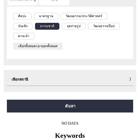
ศิลปะ
มาตรฐาน
วัฒนธรรม/ประวัติศาสตร์
บันเทิง
ธรรมชาติ
จุดถ่ายรูป
วัฒนธรรมป๊อป
ศาลเจ้า
เลือกทั้งหมด/เอาออกทั้งหมด
เลือกสถานี
สายมิโดซุจิ
สายทานิมาจิ
สายยตสึบาชิ
สายจูโอ
ค้นหา
สายเซ็นนิจิมาเอะ
สายซาไกซุจิ
สายนากาโฮริ สึรุมิเรียคุจิ
สายอิมาซาโตะซุจิ
สายนิวแทรม
NO DATA
Keywords