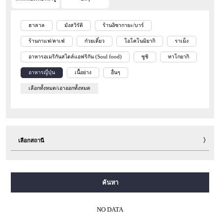
ฮาลาล
มังสวิรัติ
ร้านอิซากายะ/บาร์
ร้านกาแฟ/คาเฟ่
ก๋วยเตี๋ยว
โอโคโนมิยากิ
ราเม็ง
อาหารอเมริกันสไตล์แอฟริกัน (Soul food)
ซูชิ
ทาโกยากิ
อาหารญี่ปุ่น
เนื้อย่าง
อื่นๆ
เลือกทั้งหมด/เอาออกทั้งหมด
เลือกสถานี
สายมิโดซุจิ
สายทานิมาจิ
สายยตสึบาชิ
สายจูโอ
ค้นหา
สายเซ็นนิจิมาเอะ
สายซาไกซุจิ
สายนากาโฮริ สึรุมิเรียคุจิ
สายอิมาซาโตะซุจิ
สายนิวแทรม
NO DATA