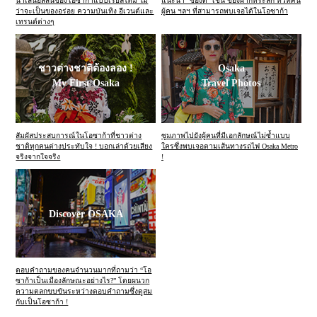
นำเสนอสีสันของโอซาก้าแบบเรียลไทม์ ไม่
แนะนำ “ของดี” เช่น ของฝากที่ระลึก ทิวทัศน์
ว่าจะเป็นของอร่อย ความบันเทิง อีเวนต์และ
ผู้คน ฯลฯ ที่สามารถพบเจอได้ในโอซาก้า
เทรนด์ต่างๆ
ชาวต่างชาติต้องลอง !
Osaka
My First Osaka
Travel Photos
สัมผัสประสบการณ์ในโอซาก้าที่ชาวต่าง
ซูมภาพไปยังผู้คนที่มีเอกลักษณ์ไม่ซ้ำแบบ
ชาติทุกคนต่างประทับใจ ! บอกเล่าด้วยเสียง
ใครซึ่งพบเจอตามเส้นทางรถไฟ Osaka Metro
จริงจากใจจริง
!
Discover OSAKA
ตอบคำถามของคนจำนวนมากที่ถามว่า “โอ
ซาก้าเป็นเมืองลักษณะอย่างไร?” โดยผนวก
ความตลกขบขันระหว่างตอบคำถามซึ่งดูสม
กับเป็นโอซาก้า !