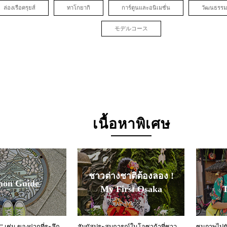
ล่องเรือครุยส์
ทาโกยากิ
การ์ตูนและอนิเมชั่น
วัฒนธรรม
モデルコース
เนื้อหาพิเศษ
ชาวต่างชาติต้องลอง !
mon Guide
My First Osaka
T
 เช่น ของฝากที่ระลึก
สัมผัสประสบการณ์ในโอซาก้าที่ชาว
ซูมภาพไปยัง