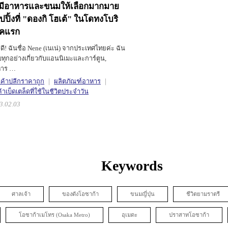
 มีอาหารและขนมให้เลือกมากมาย
ปปิ้งที่ "ดองกิ โฮเต้" ในโดทงโบริ
คแรก
สดี! ฉันชื่อ Nene (เนเน่) จากประเทศไทยค่ะ ฉัน
ทุกอย่างเกี่ยวกับแอนนิเมะและการ์ตูน,
หาร …
นค้าปลีกราคาถูก
ผลิตภัณฑ์อาหาร
้าเบ็ดเตล็ดที่ใช้ในชีวิตประจำวัน
3.02.03
Keywords
ศาลเจ้า
ของดังโอซาก้า
ขนมญี่ปุ่น
ชีวิตยามราตรี
โอซาก้าเมโทร (Osaka Metro)
อุเมดะ
ปราสาทโอซาก้า