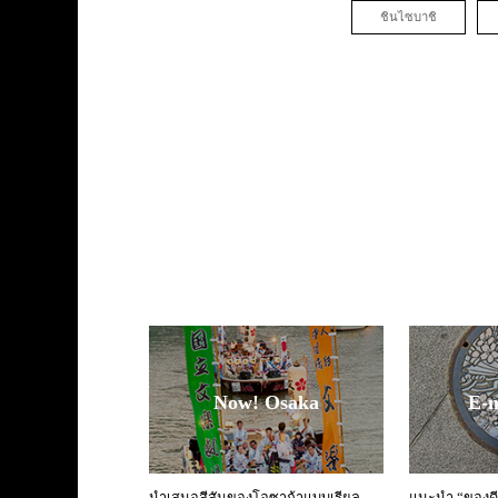
ชินไซบาชิ
Now! Osaka
E-
นำเสนอสีสันของโอซาก้าแบบเรียล
แนะนำ “ของดี”