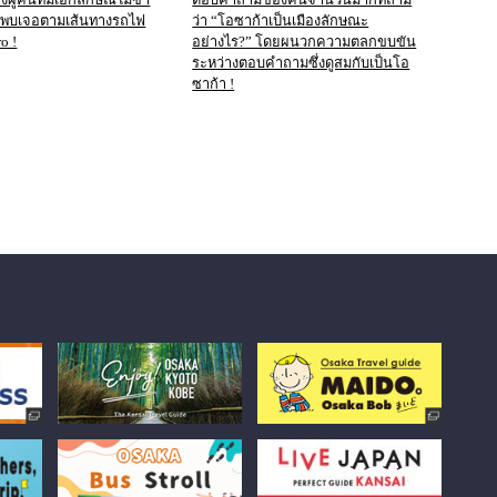
งพบเจอตามเส้นทางรถไฟ
ว่า “โอซาก้าเป็นเมืองลักษณะ
o !
อย่างไร?” โดยผนวกความตลกขบขัน
ระหว่างตอบคำถามซึ่งดูสมกับเป็นโอ
ซาก้า !