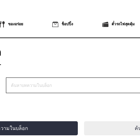
ของอร่อย
ช็อปปิ้ง
ตั๋วรถไฟสุดคุ้ม
ก
ความในบล็อก
ค้