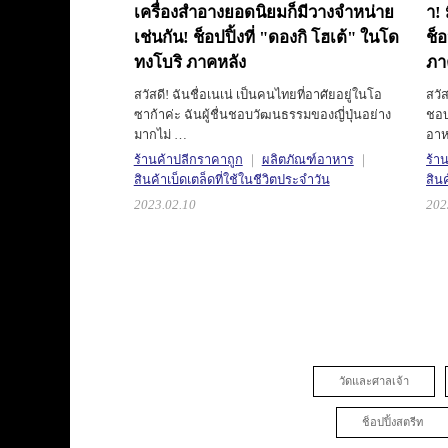
เครื่องสำอางยอดนิยมก็มีวางจำหน่าย
า!
เช่นกัน!
ช็อปปิ้งที่ "ดองกิ โฮเต้" ในโด
ช็อ
ทงโบริ ภาคหลัง
ภา
สวัสดี! ฉันชื่อเนเน่ เป็นคนไทยที่อาศัยอยู่ในโอ
สวั
ซาก้าค่ะ ฉันผู้ชื่นชอบวัฒนธรรมของญี่ปุ่นอย่าง
ชอบ
มากไม่ …
อา
ร้านค้าปลีกราคาถูก
ผลิตภัณฑ์อาหาร
ร้า
สินค้าเบ็ดเตล็ดที่ใช้ในชีวิตประจำวัน
สินค
2023.02.10
202
วัดและศาลเจ้า
ช็อปปิ้งสตรีท