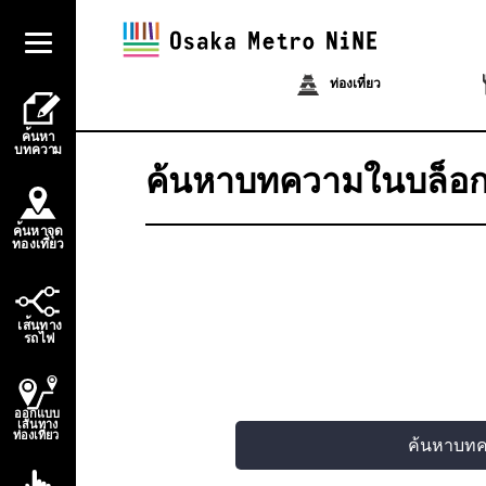
ท่องเที่ยว
้
ค
น
ห
า
บ
ท
ควา
ม
ค้นหาบทความในบล็อ
้
ค
น
ห
า
จ
ุ
ด
่
่
ท
อ
ง
เ
ท
ี
ย
ว
้
เ
ส
น
ท
า
ง
ไ
ร
ถ
ฟ
ออกแบบ
เส้นทาง
ท่องเที่ยว
ค้นหาบท