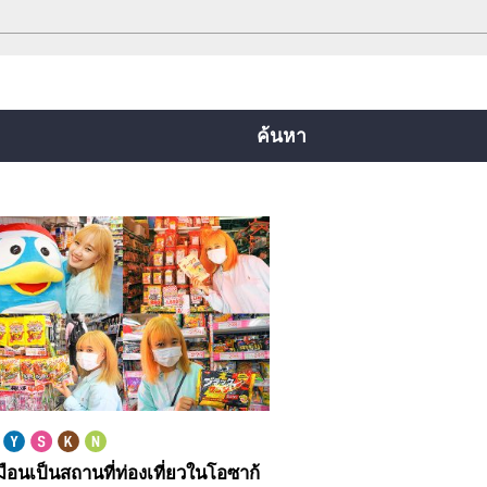
สายยตสึบาชิ
สายจูโอ
สายเซ็นนิจิมาเอะ
ยคุจิ
สายอิมาซาโตะซุจิ
สายนิวแทรม
ค้นหา
มือนเป็นสถานที่ท่องเที่ยวในโอซาก้