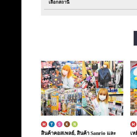
เลือกสถานี
สายมิโดซุจิ
สายทานิมาจิ
สายซาไกซุจิ
สายนากาโฮริ สึรุมิเรี
สินค้าคอสเพลย์, สินค้า Sanrio และ
เห