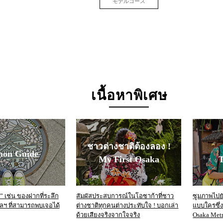
モデルコース
เนื้อหาพิเศษ
ชาวต่างชาติต้องลอง !
mon Guide
My First Osaka
T
 เช่น ของฝากที่ระลึก
สัมผัสประสบการณ์ในโอซาก้าที่ชาว
ซูมภาพไปยัง
 ฯลฯ ที่สามารถพบเจอได้
ต่างชาติทุกคนต่างประทับใจ ! บอกเล่า
แบบใครซึ่
ด้วยเสียงจริงจากใจจริง
Osaka Metr