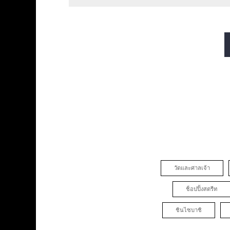
สายมิโดซุจิ
สายทานิมาจิ
สายซาไกซุจิ
สายนากาโฮริ สึรุมิเรี
วัดและศาลเจ้า
ช็อปปิ้งสตรีท
ชินไซบาชิ