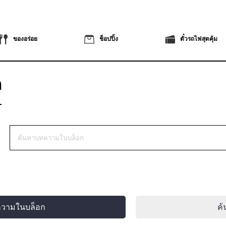
ของอร่อย
ช็อปปิ้ง
ตั๋วรถไฟสุดคุ้ม
ก
ความในบล็อก
ค้