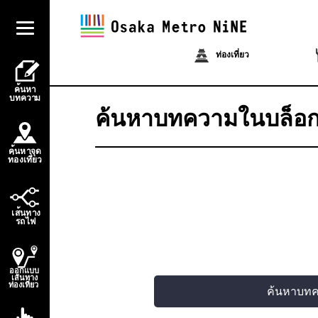
ท่องเที่ยว
้
ค
น
ห
า
บ
ท
ควา
ม
ค้นหาบทความในบล็อ
้
ค
น
ห
า
จ
ุ
ด
่
่
ท
อ
ง
เ
ท
ี
ย
ว
้
เ
ส
น
ท
า
ง
ไ
ร
ถ
ฟ
ออกแบบ
เส้นทาง
ท่องเที่ยว
ค้นหาบท