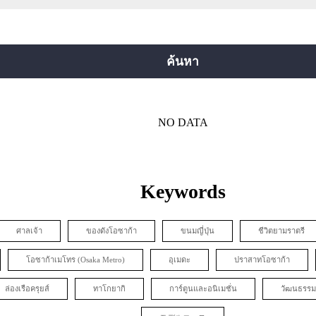
สายยตสึบาชิ
สายจูโอ
สายเซ็นนิจิมาเอะ
ยคุจิ
สายอิมาซาโตะซุจิ
สายนิวแทรม
ค้นหา
NO DATA
Keywords
ศาลเจ้า
ของดังโอซาก้า
ขนมญี่ปุ่น
ชีวิตยามราตรี
โอซาก้าเมโทร (Osaka Metro)
อุเมดะ
ปราสาทโอซาก้า
ล่องเรือครุยส์
ทาโกยากิ
การ์ตูนและอนิเมชั่น
วัฒนธรรม