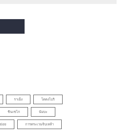
ราเม็ง
โดตงโบริ
ชินเซไก
นัมบะ
ย่อย
การตระเวนจิบเหล้า