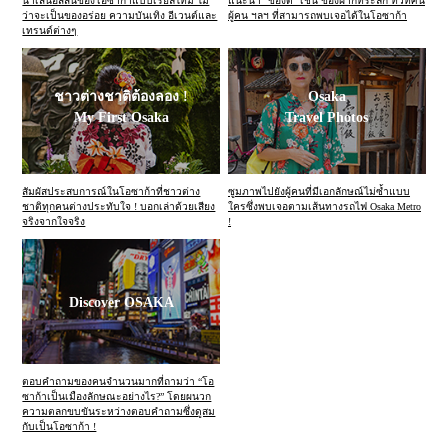
นำเสนอสีสันของโอซาก้าแบบเรียลไทม์ ไม่
แนะนำ “ของดี” เช่น ของฝากที่ระลึก ทิวทัศน์
ว่าจะเป็นของอร่อย ความบันเทิง อีเวนต์และ
ผู้คน ฯลฯ ที่สามารถพบเจอได้ในโอซาก้า
เทรนด์ต่างๆ
ชาวต่างชาติต้องลอง !
Osaka
My First Osaka
Travel Photos
สัมผัสประสบการณ์ในโอซาก้าที่ชาวต่าง
ซูมภาพไปยังผู้คนที่มีเอกลักษณ์ไม่ซ้ำแบบ
ชาติทุกคนต่างประทับใจ ! บอกเล่าด้วยเสียง
ใครซึ่งพบเจอตามเส้นทางรถไฟ Osaka Metro
จริงจากใจจริง
!
Discover OSAKA
ตอบคำถามของคนจำนวนมากที่ถามว่า “โอ
ซาก้าเป็นเมืองลักษณะอย่างไร?” โดยผนวก
ความตลกขบขันระหว่างตอบคำถามซึ่งดูสม
กับเป็นโอซาก้า !