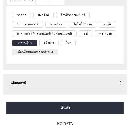
ฮาลาล
มังสวิรัติ
ร้านอิซากายะ/บาร์
ร้านกาแฟ/คาเฟ่
ก๋วยเตี๋ยว
โอโคโนมิยากิ
ราเม็ง
อาหารอเมริกันสไตล์แอฟริกัน (Soul food)
ซูชิ
ทาโกยากิ
อาหารญี่ปุ่น
เนื้อย่าง
อื่นๆ
เลือกทั้งหมด/เอาออกทั้งหมด
เลือกสถานี
สายมิโดซุจิ
สายทานิมาจิ
สายยตสึบาชิ
สายจูโอ
ค้นหา
สายเซ็นนิจิมาเอะ
สายซาไกซุจิ
สายนากาโฮริ สึรุมิเรียคุจิ
สายอิมาซาโตะซุจิ
สายนิวแทรม
NO DATA