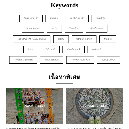
Keywords
วัดและศาลเจ้า
ศาลเจ้า
ของดังโอซาก้า
ขนมญี่ปุ่น
ชีวิตยามราตรี
ราเม็ง
โดตงโบริ
ช็อปปิ้งสตรีท
โอซาก้าเมโทร (Osaka Metro)
อุเมดะ
ปราสาทโอซาก้า
ชินเซไก
นัมบะ
ชินไซบาชิ
ล่องเรือครุยส์
ทาโกยากิ
การ์ตูนและอนิเมชั่น
วัฒนธรรมย่อย
การตระเวนจิบเหล้า
モデルコース
เนื้อหาพิเศษ
Now! Osaka
E-mon Guide