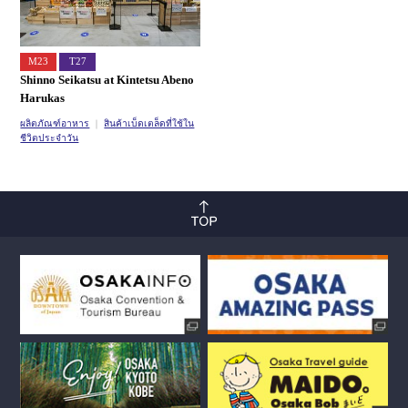
M23
T27
Shinno Seikatsu at Kintetsu Abeno
Harukas
ผลิตภัณฑ์อาหาร
สินค้าเบ็ดเตล็ดที่ใช้ใน
ชีวิตประจำวัน