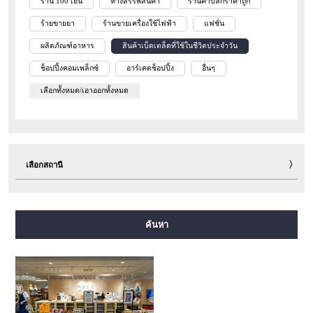
ร้าน 100 เยน
ห้างสรรพสินค้า
ร้านค้าปลีกราคาถูก
ร้ายขายยา
ร้านขายเครื่องใช้ไฟฟ้า
แฟชั่น
ผลิตภัณฑ์อาหาร
สินค้าเบ็ดเตล็ดที่ใช้ในชีวิตประจำวัน
ช็อปปิ้งคอมเพล็กซ์
อาร์เคดช็อปปิ้ง
อื่นๆ
เลือกทั้งหมด/เอาออกทั้งหมด
เลือกสถานี
สายมิโดซุจิ
สายทานิมาจิ
สายยตสึบาชิ
สายจูโอ
ค้นหา
สายเซ็นนิจิมาเอะ
สายซาไกซุจิ
สายนากาโฮริ สึรุมิเรียคุจิ
สายอิมาซาโตะซุจิ
สายนิวแทรม