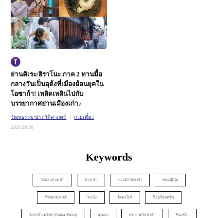
ย่านคิเระ/ฮิราโนะ ภาค 2
ทานมื้อ
กลางวันเป็นอุด้งที่เมืองย้อนยุคใน
โอซาก้า!
เพลิดเพลินไปกับ
บรรยากาศย่านเมืองเก่า♪
วัฒนธรรม/ประวัติศาสตร์
ก๋วยเตี๋ยว
2025.09.26
Keywords
วัดและศาลเจ้า
ศาลเจ้า
ของดังโอซาก้า
ขนมญี่ปุ่น
ชีวิตยามราตรี
ราเม็ง
โดตงโบริ
ช็อปปิ้งสตรีท
โอซาก้าเมโทร (Osaka Metro)
อุเมดะ
ปราสาทโอซาก้า
ชินเซไก