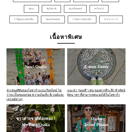
นัมบะ
ชินไซบาชิ
ล่องเรือครุยส์
ทาโกยากิ
การ์ตูนและอนิเมชั่น
วัฒนธรรมย่อย
การตระเวนจิบเหล้า
モデルコース
เนื้อหาพิเศษ
Now! Osaka
E-mon Guide
นำเสนอสีสันของโอซาก้าแบบเรียลไทม์ ไม่
แนะนำ “ของดี” เช่น ของฝากที่ระลึก ทิวทัศน์
ว่าจะเป็นของอร่อย ความบันเทิง อีเวนต์และ
ผู้คน ฯลฯ ที่สามารถพบเจอได้ในโอซาก้า
เทรนด์ต่างๆ
ชาวต่างชาติต้องลอง !
Osaka
My First Osaka
Travel Photos