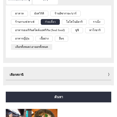
ฮาลาล
มังสวิรัติ
ร้านอิซากายะ/บาร์
ร้านกาแฟ/คาเฟ่
ก๋วยเตี๋ยว
โอโคโนมิยากิ
ราเม็ง
อาหารอเมริกันสไตล์แอฟริกัน (Soul food)
ซูชิ
ทาโกยากิ
อาหารญี่ปุ่น
เนื้อย่าง
อื่นๆ
เลือกทั้งหมด/เอาออกทั้งหมด
เลือกสถานี
สายมิโดซุจิ
สายทานิมาจิ
สายยตสึบาชิ
สายจูโอ
ค้นหา
สายเซ็นนิจิมาเอะ
สายซาไกซุจิ
สายนากาโฮริ สึรุมิเรียคุจิ
สายอิมาซาโตะซุจิ
สายนิวแทรม