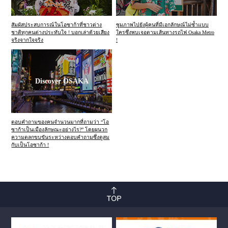
สัมผัสประสบการณ์ในโอซาก้าที่ชาวต่าง
ซูมภาพไปยังผู้คนที่มีเอกลักษณ์ไม่ซ้ำแบบ
ชาติทุกคนต่างประทับใจ ! บอกเล่าด้วยเสียง
ใครซึ่งพบเจอตามเส้นทางรถไฟ Osaka Metro
จริงจากใจจริง
!
Discover OSAKA
ตอบคำถามของคนจำนวนมากที่ถามว่า “โอ
ซาก้าเป็นเมืองลักษณะอย่างไร?” โดยผนวก
ความตลกขบขันระหว่างตอบคำถามซึ่งดูสม
กับเป็นโอซาก้า !