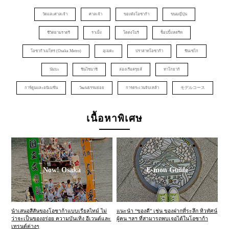
วัดและศาลเจ้า
ศาลเจ้า
ของดังโอซาก้า
ขนมญี่ปุ่น
ชีวิตยามราตรี
ราเม็ง
โดตงโบริ
ช็อปปิ้งสตรีท
โอซาก้าเมโทร (Osaka Metro)
อุเมดะ
ปราสาทโอซาก้า
ชินเซไก
นัมบะ
ชินไซบาชิ
ล่องเรือครุยส์
ทาโกยากิ
การ์ตูนและอนิเมชั่น
วัฒนธรรมย่อย
การตระเวนจิบเหล้า
モデルコース
เนื้อหาพิเศษ
Now! Osaka
E-mon Guide
นำเสนอสีสันของโอซาก้าแบบเรียลไทม์ ไม่
แนะนำ “ของดี” เช่น ของฝากที่ระลึก ทิวทัศน์
ว่าจะเป็นของอร่อย ความบันเทิง อีเวนต์และ
ผู้คน ฯลฯ ที่สามารถพบเจอได้ในโอซาก้า
เทรนด์ต่างๆ