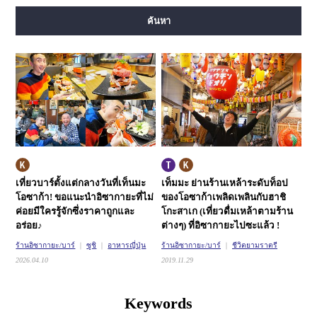
สายมิโดซุจิ
สายทานิมาจิ
สายยตสึบาชิ
สายจูโอ
ค้นหา
สายเซ็นนิจิมาเอะ
สายซาไกซุจิ
สายนากาโฮริ สึรุมิเรียคุจิ
สายอิมาซาโตะซุจิ
สายนิวแทรม
เที่ยวบาร์ตั้งแต่กลางวันที่เท็นมะ
เท็มมะ ย่านร้านเหล้าระดับท็อป
โอซาก้า!
ขอแนะนำอิซากายะที่ไม่
ของโอซาก้า
เพลิดเพลินกับฮาชิ
ค่อยมีใครรู้จักซึ่งราคาถูกและ
โกะสาเก (เที่ยวดื่มเหล้าตามร้าน
อร่อย♪
ต่างๆ) ที่อิซากายะไปซะแล้ว !
ร้านอิซากายะ/บาร์
ซูชิ
อาหารญี่ปุ่น
ร้านอิซากายะ/บาร์
ชีวิตยามราตรี
2026.04.10
2019.11.29
Keywords