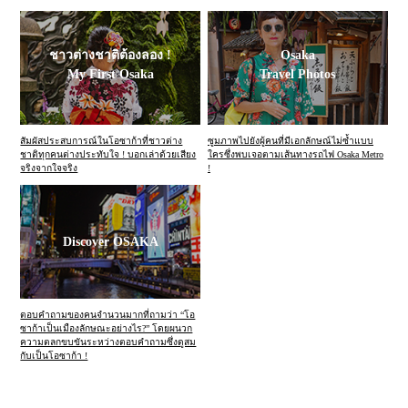
ชาวต่างชาติต้องลอง !
Osaka
My First Osaka
Travel Photos
สัมผัสประสบการณ์ในโอซาก้าที่ชาวต่าง
ซูมภาพไปยังผู้คนที่มีเอกลักษณ์ไม่ซ้ำแบบ
ชาติทุกคนต่างประทับใจ ! บอกเล่าด้วยเสียง
ใครซึ่งพบเจอตามเส้นทางรถไฟ Osaka Metro
จริงจากใจจริง
!
Discover OSAKA
ตอบคำถามของคนจำนวนมากที่ถามว่า “โอ
ซาก้าเป็นเมืองลักษณะอย่างไร?” โดยผนวก
ความตลกขบขันระหว่างตอบคำถามซึ่งดูสม
กับเป็นโอซาก้า !