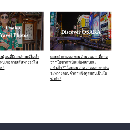
Osaka
Discover OSAKA
ravel Photos
ผู้คนที่มีเอกลักษณ์ไม่ซ้ำ
ตอบคำถามของคนจำนวนมากที่ถาม
งพบเจอตามเส้นทางรถไฟ
ว่า “โอซาก้าเป็นเมืองลักษณะ
o !
อย่างไร?” โดยผนวกความตลกขบขัน
ระหว่างตอบคำถามซึ่งดูสมกับเป็นโอ
ซาก้า !