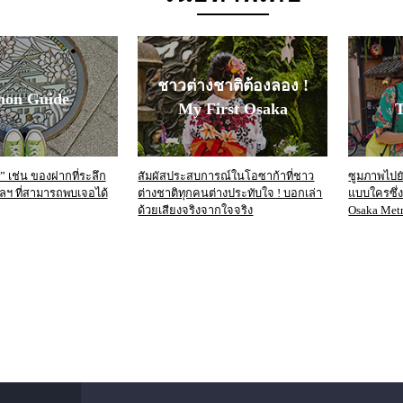
ชาวต่างชาติต้องลอง !
mon Guide
My First Osaka
T
 เช่น ของฝากที่ระลึก
สัมผัสประสบการณ์ในโอซาก้าที่ชาว
ซูมภาพไปยัง
 ฯลฯ ที่สามารถพบเจอได้
ต่างชาติทุกคนต่างประทับใจ ! บอกเล่า
แบบใครซึ่
ด้วยเสียงจริงจากใจจริง
Osaka Metr