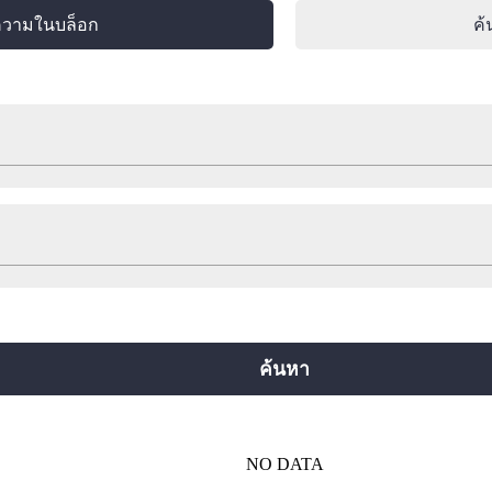
ความในบล็อก
ค้
ช็อปปิ้ง
พักแรม
เกร็ดท่องเที่ยวน่ารู้
อื่นๆ
สายยตสึบาชิ
สายจูโอ
สายเซ็นนิจิมาเอะ
ยคุจิ
สายอิมาซาโตะซุจิ
สายนิวแทรม
ค้นหา
NO DATA