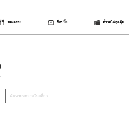
ของอร่อย
ช็อปปิ้ง
ตั๋วรถไฟสุดคุ้ม
ก