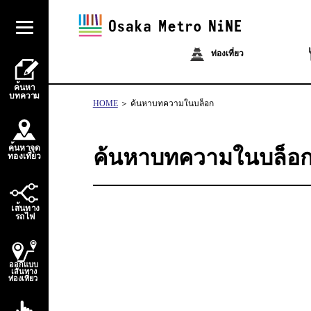
ท่องเที่ยว
้
ค
น
ห
า
บ
ท
ควา
ม
HOME
ค้นหาบทความในบล็อก
้
ค
น
ห
า
จ
ุ
ด
ค้นหาบทความในบล็อ
่
่
ท
อ
ง
เ
ท
ี
ย
ว
้
เ
ส
น
ท
า
ง
ไ
ร
ถ
ฟ
ออกแบบ
เส้นทาง
ท่องเที่ยว