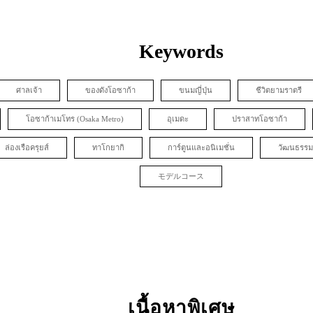
Keywords
ศาลเจ้า
ของดังโอซาก้า
ขนมญี่ปุ่น
ชีวิตยามราตรี
โอซาก้าเมโทร (Osaka Metro)
อุเมดะ
ปราสาทโอซาก้า
ล่องเรือครุยส์
ทาโกยากิ
การ์ตูนและอนิเมชั่น
วัฒนธรรม
モデルコース
เนื้อหาพิเศษ