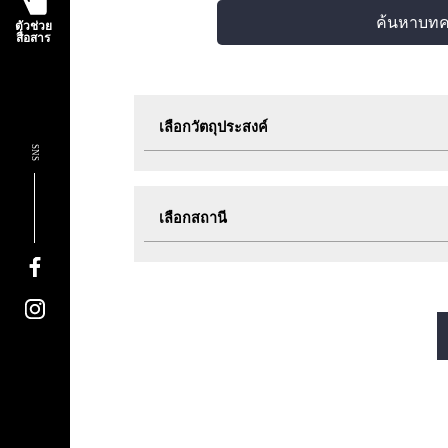
ค้นหาบท
ตัวช่วย
สื่อสาร
เลือกวัตถุประสงค์
SNS
ท่องเที่ยว
กิน
เลือกสถานี
กิจกรรมอีเวนต์
ตั๋ว
สายมิโดซุจิ
สายทานิมาจิ
สายซาไกซุจิ
สายนากาโฮริ สึรุมิเรี