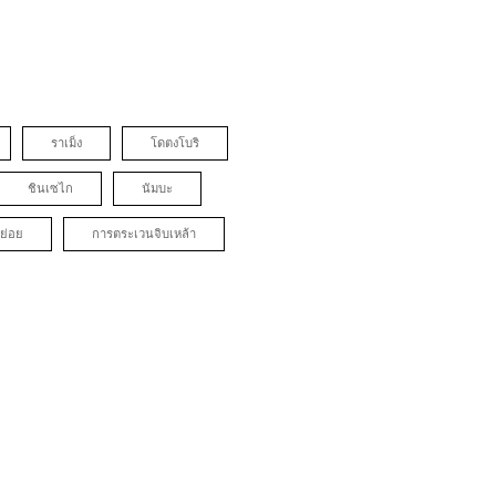
ราเม็ง
โดตงโบริ
ชินเซไก
นัมบะ
ย่อย
การตระเวนจิบเหล้า