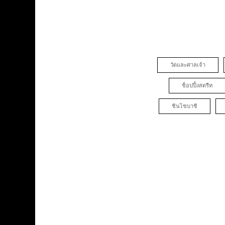
วัดและศาลเจ้า
ช็อปปิ้งสตรีท
ชินไซบาชิ