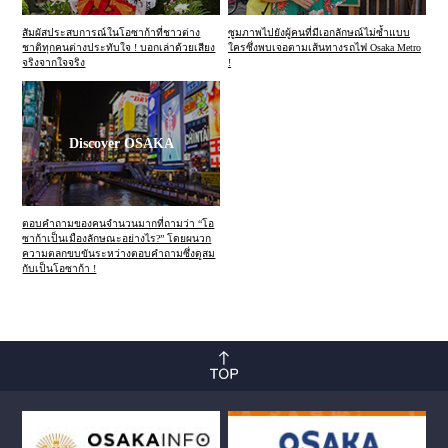
สัมผัสประสบการณ์ในโอซาก้าที่ชาวต่าง
ซูมภาพไปยังผู้คนที่มีเอกลักษณ์ไม่ซ้ำแบบ
ชาติทุกคนต่างประทับใจ ! บอกเล่าด้วยเสียง
ใครซึ่งพบเจอตามเส้นทางรถไฟ Osaka Metro
จริงจากใจจริง
!
Discover OSAKA
ตอบคำถามของคนจำนวนมากที่ถามว่า “โอ
ซาก้าเป็นเมืองลักษณะอย่างไร?” โดยผนวก
ความตลกขบขันระหว่างตอบคำถามซึ่งดูสม
กับเป็นโอซาก้า !