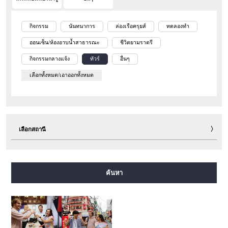
กิจกรรม
นันทนาการ
ล่องเรือครุยส์
ทดลองทำ
ออนเซ็น/ห้องอาบน้ำสาธารณะ
ชีวิตยามราตรี
กิจกรรมกลางแจ้ง
ทัวร์
อื่นๆ
เลือกทั้งหมด/เอาออกทั้งหมด
เลือกสถานี
สายมิโดซุจิ
สายทานิมาจิ
สายยตสึบาชิ
สายจูโอ
ค้นหา
สายเซ็นนิจิมาเอะ
สายซาไกซุจิ
สายนากาโฮริ สึรุมิเรียคุจิ
สายอิมาซาโตะซุจิ
สายนิวแทรม