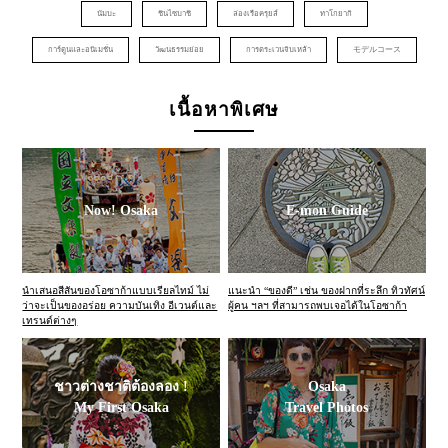
นัมบะ
ชินไซบาชิ
ล่องเรือครุยส์
ทาโกยากิ
การ์ตูนและอนิเมชั่น
วัฒนธรรมย่อย
การตระเวนจิบเหล้า
モデルコース
เนื้อหาพิเศษ
Now! Osaka
E-mon Guide
นำเสนอสีสันของโอซาก้าแบบเรียลไทม์ ไม่
แนะนำ “ของดี” เช่น ของฝากที่ระลึก ทิวทัศน์
ว่าจะเป็นของอร่อย ความบันเทิง อีเวนต์และ
ผู้คน ฯลฯ ที่สามารถพบเจอได้ในโอซาก้า
เทรนด์ต่างๆ
ชาวต่างชาติต้องลอง !
Osaka
My First Osaka
Travel Photos