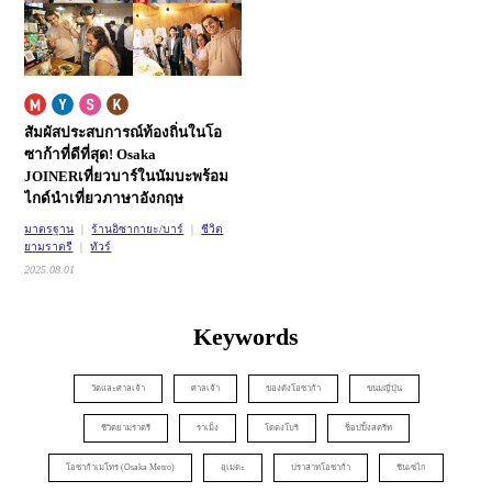
สัมผัสประสบการณ์ท้องถิ่นในโอ
ซาก้าที่ดีที่สุด! Osaka
JOINER
เที่ยวบาร์ในนัมบะพร้อม
ไกด์นำเที่ยวภาษาอังกฤษ
มาตรฐาน
ร้านอิซากายะ/บาร์
ชีวิต
ยามราตรี
ทัวร์
2025.08.01
Keywords
วัดและศาลเจ้า
ศาลเจ้า
ของดังโอซาก้า
ขนมญี่ปุ่น
ชีวิตยามราตรี
ราเม็ง
โดตงโบริ
ช็อปปิ้งสตรีท
โอซาก้าเมโทร (Osaka Metro)
อุเมดะ
ปราสาทโอซาก้า
ชินเซไก