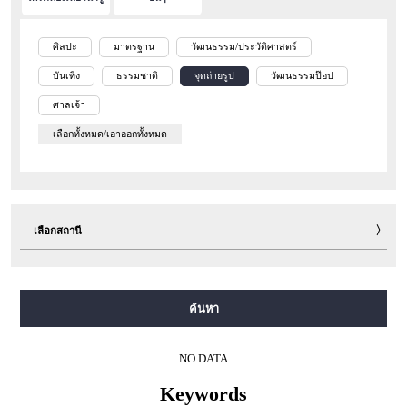
ศิลปะ
มาตรฐาน
วัฒนธรรม/ประวัติศาสตร์
บันเทิง
ธรรมชาติ
จุดถ่ายรูป
วัฒนธรรมป๊อป
ศาลเจ้า
เลือกทั้งหมด/เอาออกทั้งหมด
เลือกสถานี
สายมิโดซุจิ
สายทานิมาจิ
สายยตสึบาชิ
สายจูโอ
ค้นหา
สายเซ็นนิจิมาเอะ
สายซาไกซุจิ
สายนากาโฮริ สึรุมิเรียคุจิ
สายอิมาซาโตะซุจิ
สายนิวแทรม
NO DATA
Keywords