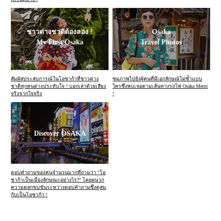
ชาวต่างชาติต้องลอง !
Osaka
My First Osaka
Travel Photos
สัมผัสประสบการณ์ในโอซาก้าที่ชาวต่าง
ซูมภาพไปยังผู้คนที่มีเอกลักษณ์ไม่ซ้ำแบบ
ชาติทุกคนต่างประทับใจ ! บอกเล่าด้วยเสียง
ใครซึ่งพบเจอตามเส้นทางรถไฟ Osaka Metro
จริงจากใจจริง
!
Discover OSAKA
ตอบคำถามของคนจำนวนมากที่ถามว่า “โอ
ซาก้าเป็นเมืองลักษณะอย่างไร?” โดยผนวก
ความตลกขบขันระหว่างตอบคำถามซึ่งดูสม
กับเป็นโอซาก้า !