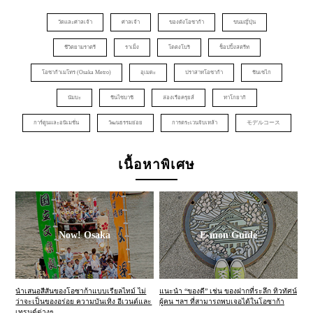
วัดและศาลเจ้า
ศาลเจ้า
ของดังโอซาก้า
ขนมญี่ปุ่น
ชีวิตยามราตรี
ราเม็ง
โดตงโบริ
ช็อปปิ้งสตรีท
โอซาก้าเมโทร (Osaka Metro)
อุเมดะ
ปราสาทโอซาก้า
ชินเซไก
นัมบะ
ชินไซบาชิ
ล่องเรือครุยส์
ทาโกยากิ
การ์ตูนและอนิเมชั่น
วัฒนธรรมย่อย
การตระเวนจิบเหล้า
モデルコース
เนื้อหาพิเศษ
Now! Osaka
E-mon Guide
นำเสนอสีสันของโอซาก้าแบบเรียลไทม์ ไม่
แนะนำ “ของดี” เช่น ของฝากที่ระลึก ทิวทัศน์
ว่าจะเป็นของอร่อย ความบันเทิง อีเวนต์และ
ผู้คน ฯลฯ ที่สามารถพบเจอได้ในโอซาก้า
เทรนด์ต่างๆ