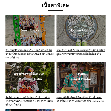
เนื้อหาพิเศษ
Now! Osaka
E-mon Guide
นำเสนอสีสันของโอซาก้าแบบเรียลไทม์ ไม่
แนะนำ “ของดี” เช่น ของฝากที่ระลึก ทิวทัศน์
ว่าจะเป็นของอร่อย ความบันเทิง อีเวนต์และ
ผู้คน ฯลฯ ที่สามารถพบเจอได้ในโอซาก้า
เทรนด์ต่างๆ
ชาวต่างชาติต้องลอง !
Osaka
My First Osaka
Travel Photos
สัมผัสประสบการณ์ในโอซาก้าที่ชาวต่าง
ซูมภาพไปยังผู้คนที่มีเอกลักษณ์ไม่ซ้ำแบบ
ชาติทุกคนต่างประทับใจ ! บอกเล่าด้วยเสียง
ใครซึ่งพบเจอตามเส้นทางรถไฟ Osaka Metro
จริงจากใจจริง
!