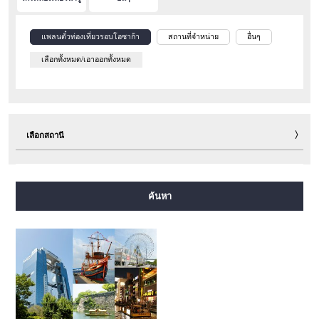
แพลนตั๋วท่องเที่ยวรอบโอซาก้า
สถานที่จำหน่าย
อื่นๆ
เลือกทั้งหมด/เอาออกทั้งหมด
เลือกสถานี
สายมิโดซุจิ
สายทานิมาจิ
สายยตสึบาชิ
สายจูโอ
ค้นหา
สายเซ็นนิจิมาเอะ
สายซาไกซุจิ
สายนากาโฮริ สึรุมิเรียคุจิ
สายอิมาซาโตะซุจิ
สายนิวแทรม