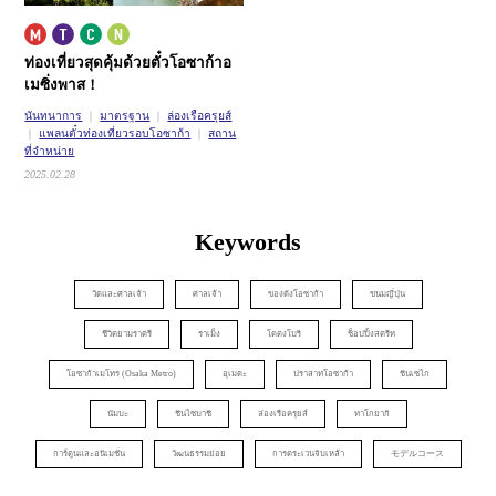
ท่องเที่ยวสุดคุ้มด้วยตั๋วโอซาก้าอ
เมซิ่งพาส！
นันทนาการ
มาตรฐาน
ล่องเรือครุยส์
แพลนตั๋วท่องเที่ยวรอบโอซาก้า
สถาน
ที่จำหน่าย
2025.02.28
Keywords
วัดและศาลเจ้า
ศาลเจ้า
ของดังโอซาก้า
ขนมญี่ปุ่น
ชีวิตยามราตรี
ราเม็ง
โดตงโบริ
ช็อปปิ้งสตรีท
โอซาก้าเมโทร (Osaka Metro)
อุเมดะ
ปราสาทโอซาก้า
ชินเซไก
นัมบะ
ชินไซบาชิ
ล่องเรือครุยส์
ทาโกยากิ
การ์ตูนและอนิเมชั่น
วัฒนธรรมย่อย
การตระเวนจิบเหล้า
モデルコース