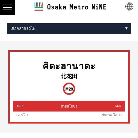
เลือกสายรถไฟ
Midosuji Line
Tanimachi Line
Yotsubashi Line
Chuo Line
Sennichimae Line
Sakaisuji Line
Nagahori Tsurumi-ryokuchi Line
Imazatosuji Line
New Tram
คิตะฮานาดะ
北花田
M28
M27
M29
สายมิโดซุจิ
« อาบิโกะ
ชินคานาโอกะ »